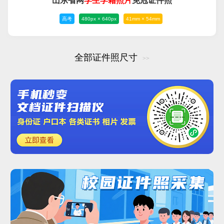
山东省网
学生
学籍
照片
免冠证件照
高考
480px × 640px
41mm × 54mm
全部证件照尺寸
>>