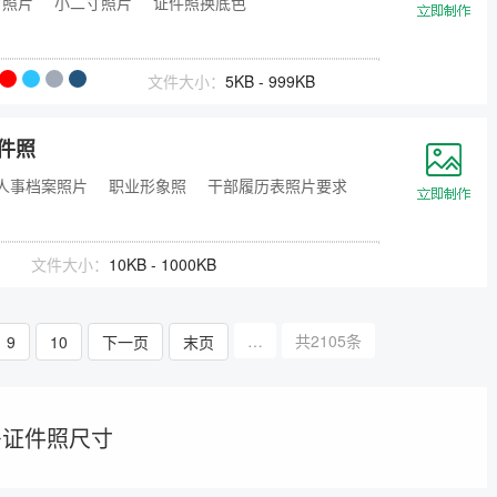
寸照片
小二寸照片
证件照换底色
文件大小：
5KB - 999KB
件照
人事档案照片
职业形象照
干部履历表照片要求
文件大小：
10KB - 1000KB
…
共2105条
9
10
下一页
末页
多证件照尺寸