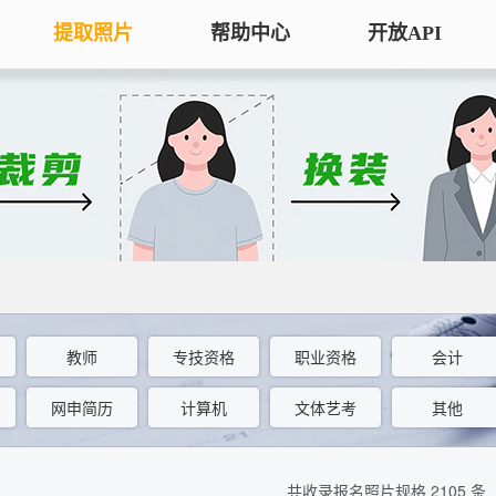
提取照片
帮助中心
开放API
手机拍照扫描仪
证
服务专区
证件照采集
手机秒变随身扫描仪，拍照矫正优
将单
化一键搞定
用于
大学生毕
大学生毕业照采集
图片改分辨率（DPI/PPI）
常
图像采集办理 | 相似度提升
修改照片文件像素分辨率大小，不
A3
全国中小
改变图片大小
等常
照片审核代传服务
银行社保
图片像素尺寸换算
上传照片包过审 | 全程报名
教师
专技资格
职业资格
会计
换算图片尺寸常见单位，如毫米、
退役军人
像素、分辨率
网申简历
计算机
文体艺考
其他
广东省居民身份证照片回执
图片彩色转黑白灰
中小学证
照片处理+相片采集回执申办
将彩色图片转换为黑白、灰度，模
共收录报名照片规格 2105 条