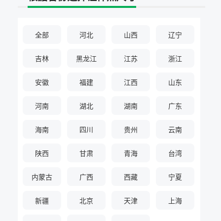
照采集系统
&照片采集一体化平台
全部
河北
山西
辽宁
吉林
黑龙江
江苏
浙江
安徽
福建
江西
山东
河南
湖北
湖南
广东
海南
四川
贵州
云南
陕西
甘肃
青海
台湾
内蒙古
广西
西藏
宁夏
新疆
北京
天津
上海