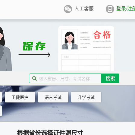
人工客服
登录/注
件照排版
系统
张证件照排版至5寸/6寸相纸，
打印
业图像采集系统
用文档纸张尺寸
/A4/B5/营业执照/身份证/毕业证
学生学籍照片采集系统
用文档尺寸
搜索
卡照片采集系统
卫健医护
语言考试
升学考试
优待证照片采集系统
件照采集系统
根据省份选择证件照尺寸