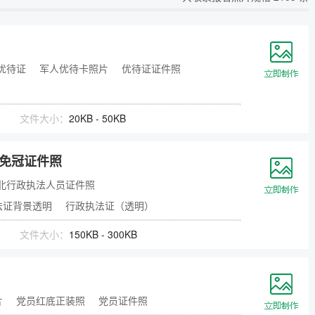
拟打印效果
高校证件
免费定制证件照小程序
制卡印刷
专属小程序 |
个人版
|
机构版
优待证
军人优待卡照片
优待证证件照
文件大小：
20KB - 50KB
）免冠证件照
北行政执法人员证件照
法证背景透明
行政执法证（透明）
文件大小：
150KB - 300KB
片
党员红底正装照
党员证件照