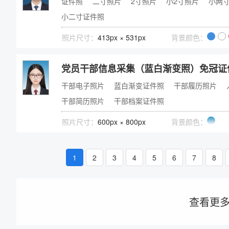
证件照
二寸照片
2寸照片
小2寸照片
小两
小二寸证件照
照片尺寸：
413px × 531px
背景颜色：
党员干部信息采集（蓝白渐变照）免冠证
干部电子照片
蓝白渐变证件照
干部履历照片
干部简历照片
干部档案证件照
照片尺寸：
600px × 800px
背景颜色：
1
2
3
4
5
6
7
8
查看更