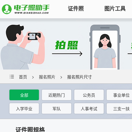
证件照
图片工具
图片压缩
证件照电子版制作
特色
对图片大小和尺寸进行压缩，以便
符合KB要求
标准证件照
图片合并
一寸照片
|
二寸照片
|
五寸照片
多张图片合并成一张并压缩，支持
签证护照
|
身份证照
|
社保照片
多种模式
首页
>
报名照片
>
报名照片尺寸
报名照片
图片加水印
公务员
|
自考报名
|
事业单位
|
会计
全部
近期热门
公务员
事业单位
轻松为图片添加文字水印或图片
普通话
|
三支一扶
|
教师资格
|
医师
Logo
入学毕业
军队
人事考试
三支一扶
批量处理证件照
图片去水印
照片换背景色、修改尺寸、压缩KB
证件照规格
涂抹轻松去掉照片上的水印、杂
高效批量改图，会员低至0.25元