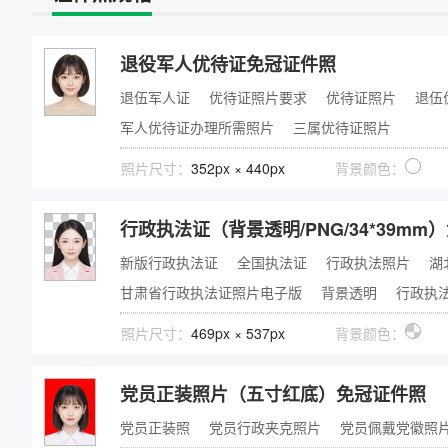
物、瑕疵和斑点
证件照回执
退役军人优待证免冠证件照
社保卡
|
居住证
|
身份证
|
驾驶证
网约车证
|
货运资格
|
会计
|
保安员
退伍军人证
优待证照片要求
优待证照片
退伍
军人优待证办理所需照片
三属优待证照片
照片尺寸：
352px × 440px
背景颜色：
行政执法证（背景透明/PNG/34*39mm
新版行政执法证
全国执法证
行政执法照片
湖
甘肃省行政执法证照片电子版
背景透明
行政执
照片尺寸：
469px × 537px
背景颜色：
党员正装照片（五寸红底）免冠证件照
党员正装照
党员行政夹克照片
党员佩戴党徽照