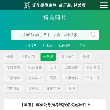
报名照片
一寸照片
2寸照片
社保照片
小二寸
全部
近期热门
公务员
事业单位
教师
专技资格
职业资格
会计
卫健医护
语言考试
升学考试
入学毕业
军队
人事考试
三支一扶
网申简历
计算机
文体艺考
其他
【国考】国家公务员考试报名免冠证件照