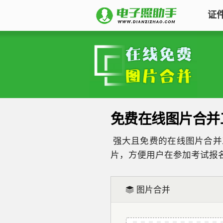
证
图片压缩
证件照电子版制作
对图片大小和尺寸进行
符合KB要求
标准证件照
图片合并
一寸照片
|
二寸照片
|
免费在线图片合并
多张图片合并成一张并
签证护照
|
身份证照
|
多种模式
强大且免费的在线图片合并
报名照片
图片加水印
片，方便用户在参加考试报
公务员
|
自考报名
|
事
轻松为图片添加文字水
普通话
|
三支一扶
|
教
Logo
图片合并
批量处理证件照
图片去水印
照片换背景色、修改尺
涂抹轻松去掉照片上的
高效批量改图，会员低至