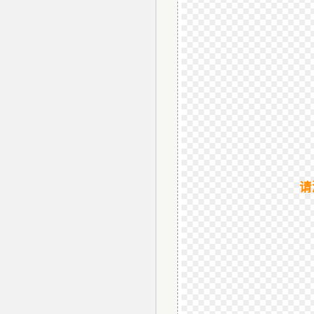
物、瑕疵和斑点
证件照回执
社保卡
|
居住证
|
身份
网约车证
|
货运资格
|