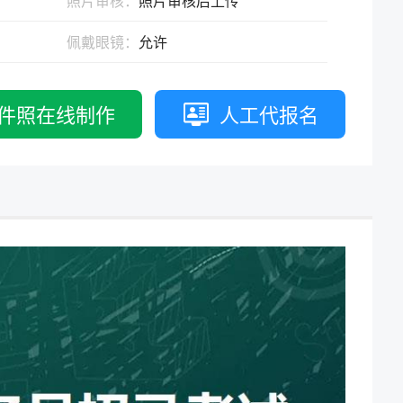
照片审核：
照片审核后上传
拟打印效果
高校证件
免费定制证件照小程序
佩戴眼镜：
允许
制卡印刷
专属小程序 |
个人版
|
机构版
件照在线制作
人工代报名