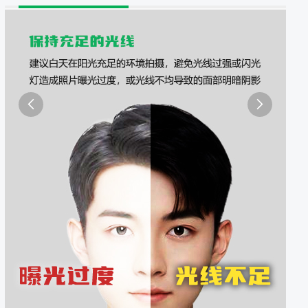
照采集系统
&照片采集一体化平台

