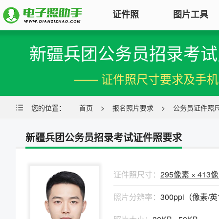
证件照
图片工具
新疆兵团公务员招录考试
图片压缩
证件照电子版制作
特色
对图片大小和尺寸进行压缩，以便
—— 证件照尺寸要求及手
符合KB要求
标准证件照
图片合并
您的位置：
一寸照片
首页
|
二寸照片
>
报名照片要求
|
五寸照片
>
公务员证件照
多张图片合并成一张并压缩，支持
签证护照
|
身份证照
|
社保照片
多种模式
新疆兵团公务员招录考试证件照要求
报名照片
图片加水印
公务员
|
自考报名
|
事业单位
|
会计
轻松为图片添加文字水印或图片
普通话
|
三支一扶
|
教师资格
|
医师
Logo
证件照尺寸：
295像素 × 413
批量处理证件照
照片分辨率：
300ppi（像素/
图片去水印
照片换背景色、修改尺寸、压缩KB
涂抹轻松去掉照片上的水印、杂
高效批量改图，会员低至0.25元