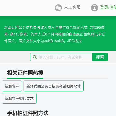
人工客服
登录/注
件照排版
系统
新疆兵团公务员招录考试人员应当提供符合规定格式（宽295像
素×高413像素）的本人近6个月内拍摄的白底底正面免冠电子证
张证件照排版至5寸/6寸相纸，
打印
件照片，照片文件大小为30KB~50KB，JPG格式
业图像采集系统
用文档纸张尺寸
搜索
/A4/B5/营业执照/身份证/毕业证
学生学籍照片采集系统
用文档尺寸
相关证件照热搜
卡照片采集系统
新疆省考
新疆兵团公务员招录考试照片尺寸
优待证照片采集系统
新疆省考照片要求
件照采集系统
手机拍证件照方法