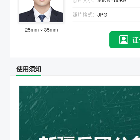
照片大小：
30KB - 50KB
物、瑕疵和斑点
证件照回执
照片格式：
JPG
社保卡
|
居住证
|
身份证
|
驾驶证
网约车证
|
货运资格
|
会计
|
保安员
25mm × 35mm
证
使用须知