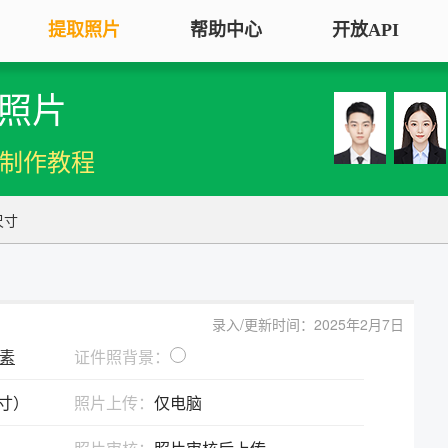
提取照片
帮助中心
开放API
照片
手机拍照扫描仪
证
服务专区
证件照采集
手机秒变随身扫描仪，拍照矫正优
将单
机制作教程
化一键搞定
用于
大学生毕
大学生毕业照采集
图片改分辨率（DPI/PPI）
常
尺寸
图像采集办理 | 相似度提升
修改照片文件像素分辨率大小，不
A3
全国中小
改变图片大小
等常
照片审核代传服务
银行社保
图片像素尺寸换算
上传照片包过审 | 全程报名
录入/更新时间：2025年2月7日
换算图片尺寸常见单位，如毫米、
退役军人
像素
证件照背景：
像素、分辨率
广东省居民身份证照片回执
英寸）
照片上传：
仅电脑
图片彩色转黑白灰
中小学证
照片处理+相片采集回执申办
将彩色图片转换为黑白、灰度，模