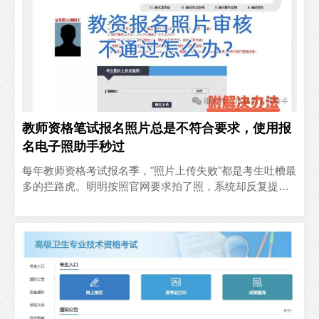
教师资格笔试报名照片总是不符合要求，使用报
名电子照助手秒过
‍每年教师资格考试报名季，"照片上传失败"都是考生吐槽最
多的拦路虎。明明按照官网要求拍了照，系统却反复提
示"头部比例不符""背景色不纯""文件过大"——问题根源..