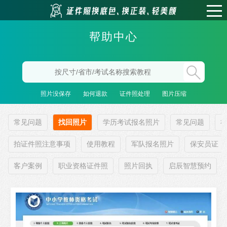
帮助中心
照片没保存
如何退款
证件照处理
图片压缩
常见问题
找回照片
学历考试报名照片
常见问题
拍证件照注意事项
使用教程
军队报名照片
保安员证
客户案例
职业资格证件照
照片回执
启辰智慧预约