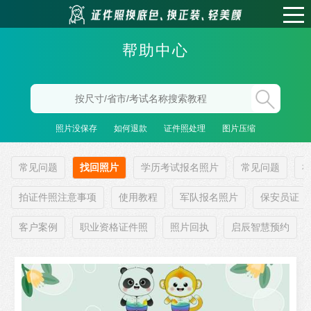
帮助中心
照片没保存
如何退款
证件照处理
图片压缩
常见问题
找回照片
学历考试报名照片
常见问题
拍证件照注意事项
使用教程
军队报名照片
保安员证
客户案例
职业资格证件照
照片回执
启辰智慧预约