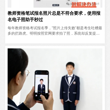
教师资格笔试报名照片总是不符合要求，使用报
名电子照助手秒过
‍每年教师资格考试报名季，"照片上传失败"都是考生吐槽最
多的拦路虎。明明按照官网要求拍了照，系统却反复提
示"头部比例不符""背景色不纯""文件过大"——问题根源..