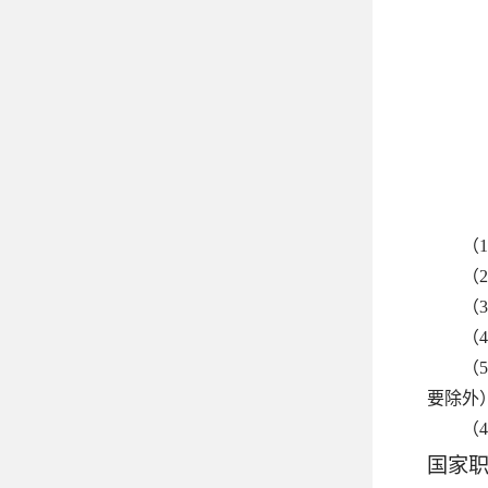
（
（
（
（
（
要除外
（
国家