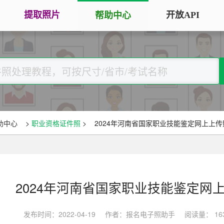
提取照片
开放API
帮助中心
手机拍照扫描仪
证
服务专区
证件照采集
手机秒变随身扫描仪，拍照矫正优
将单
化一键搞定
用于
大学生毕
大学生毕业照采集
图片改分辨率（DPI/PPI）
常
图像采集办理 | 相似度提升
修改照片文件像素分辨率大小，不
A3
全国中小
助中心
>
职业资格证件照
>
2024年河南省国家职业技能鉴定网上上
改变图片大小
等常
照片审核代传服务
银行社保
图片像素尺寸换算
上传照片包过审 | 全程报名
换算图片尺寸常见单位，如毫米、
退役军人
像素、分辨率
2024年河南省国家职业技能鉴定网
广东省居民身份证照片回执
图片彩色转黑白灰
中小学证
照片处理+相片采集回执申办
发布时间：2022-04-19
作者：报名电子照助手
阅读量： 16
将彩色图片转换为黑白、灰度，模