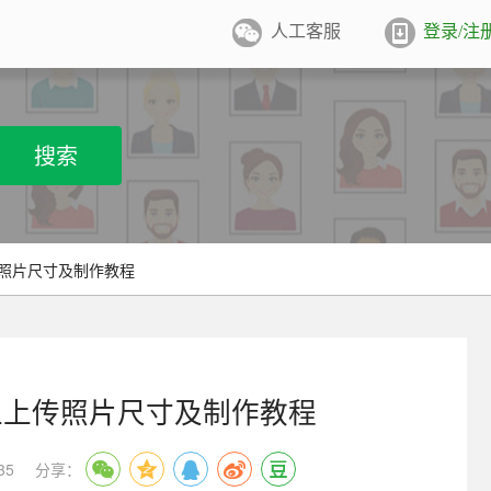
人工客服
登录/注
件照排版
系统
张证件照排版至5寸/6寸相纸，
搜索
打印
业图像采集系统
用文档纸张尺寸
/A4/B5/营业执照/身份证/毕业证
学生学籍照片采集系统
传照片尺寸及制作教程
用文档尺寸
卡照片采集系统
优待证照片采集系统
上上传照片尺寸及制作教程
件照采集系统
35
分享：