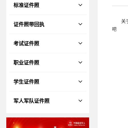
物、瑕疵和斑点
标准证件照
证件照回执
社保卡
|
居住证
|
身份证
|
驾驶证
关
证件照带回执
网约车证
|
货运资格
|
会计
|
保安员
吧
考试证件照
职业证件照
学生证件照
军人军队证件照