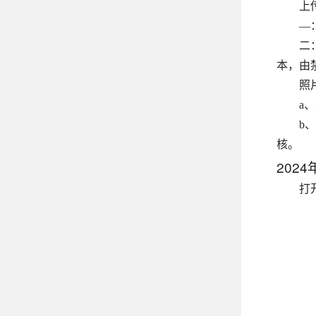
上
—
二
本，由
照
a
b
核。
202
打