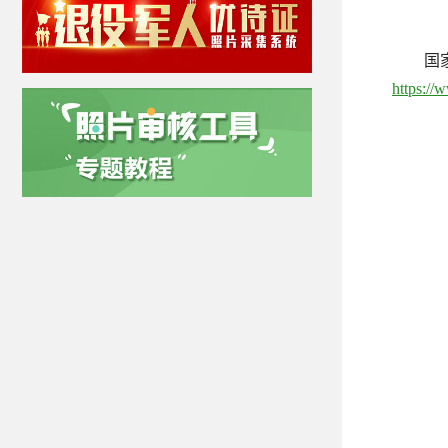
国
https://