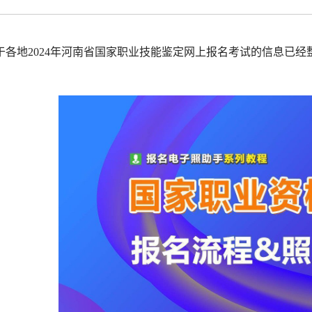
拟打印效果
高校证件
免费定制证件照小程序
制卡印刷
专属小程序 |
个人版
|
机构版
于各地2024年河南省国家职业技能鉴定网上报名考试的信息已