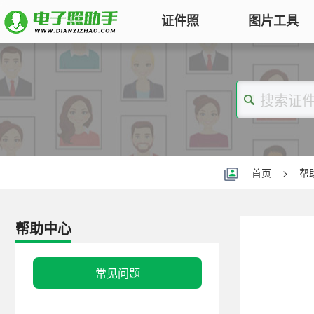
证件照
图片工具
图片压缩
证件照电子版制作
特色
对图片大小和尺寸进行压缩，以便
符合KB要求
标准证件照
图片合并
一寸照片
|
二寸照片
|
五寸照片
多张图片合并成一张并压缩，支持
签证护照
|
身份证照
|
社保照片
首页
>
帮
多种模式
报名照片
图片加水印
公务员
|
自考报名
|
事业单位
|
会计
帮助中心
轻松为图片添加文字水印或图片
普通话
|
三支一扶
|
教师资格
|
医师
Logo
批量处理证件照
常见问题
图片去水印
照片换背景色、修改尺寸、压缩KB
涂抹轻松去掉照片上的水印、杂
高效批量改图，会员低至0.25元