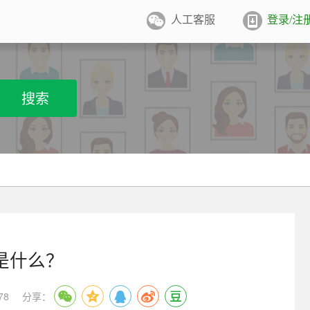
人工客服
登录/注
件照排版
系统
张证件照排版至5寸/6寸相纸，
搜索
打印
业图像采集系统
用文档纸张尺寸
/A4/B5/营业执照/身份证/毕业证
学生学籍照片采集系统
用文档尺寸
卡照片采集系统
优待证照片采集系统
是什么？
件照采集系统
78
分享：