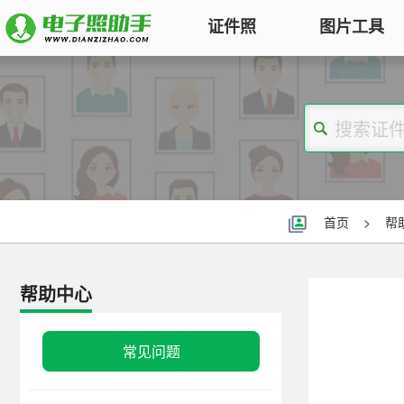
证件照
图片工具
图片压缩
证件照电子版制作
特色
对图片大小和尺寸进行压缩，以便
符合KB要求
标准证件照
图片合并
一寸照片
|
二寸照片
|
五寸照片
多张图片合并成一张并压缩，支持
签证护照
|
身份证照
|
社保照片
首页
>
帮
多种模式
报名照片
图片加水印
公务员
|
自考报名
|
事业单位
|
会计
帮助中心
轻松为图片添加文字水印或图片
普通话
|
三支一扶
|
教师资格
|
医师
Logo
批量处理证件照
常见问题
图片去水印
照片换背景色、修改尺寸、压缩KB
涂抹轻松去掉照片上的水印、杂
高效批量改图，会员低至0.25元