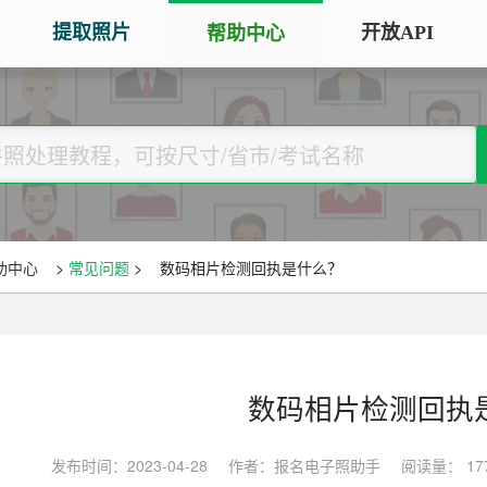
提取照片
开放API
帮助中心
手机拍照扫描仪
证
服务专区
证件照采集
手机秒变随身扫描仪，拍照矫正优
将单
化一键搞定
用于
大学生毕
大学生毕业照采集
图片改分辨率（DPI/PPI）
常
图像采集办理 | 相似度提升
修改照片文件像素分辨率大小，不
A3
全国中小
助中心
>
常见问题
>
数码相片检测回执是什么？
改变图片大小
等常
照片审核代传服务
银行社保
图片像素尺寸换算
上传照片包过审 | 全程报名
换算图片尺寸常见单位，如毫米、
退役军人
像素、分辨率
数码相片检测回执
广东省居民身份证照片回执
图片彩色转黑白灰
中小学证
照片处理+相片采集回执申办
发布时间：2023-04-28
作者：报名电子照助手
阅读量： 17
将彩色图片转换为黑白、灰度，模