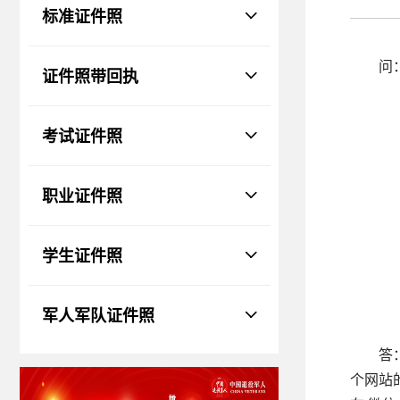
物、瑕疵和斑点
标准证件照
证件照回执
社保卡
|
居住证
|
身份证
|
驾驶证
问
证件照带回执
网约车证
|
货运资格
|
会计
|
保安员
考试证件照
职业证件照
学生证件照
军人军队证件照
答
个网站