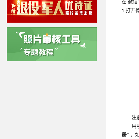
在 微信
1.打开
注
用
册
” 