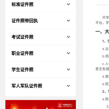
物、瑕疵和斑点
标准证件照
证件照回执
社保卡
|
居住证
|
身份证
|
驾驶证
开学
证件照带回执
网约车证
|
货运资格
|
会计
|
保安员
平台，学
一、
考试证件照
1、
a.
职业证件照
b.照
c.
学生证件照
景无有褶
d.
e.
军人军队证件照
2、
a.
3