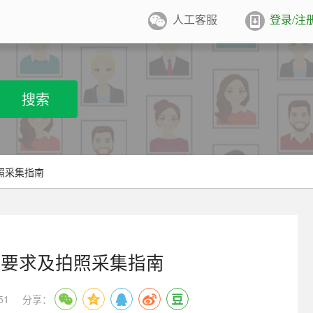
人工客服
登录/注
件照排版
系统
张证件照排版至5寸/6寸相纸，
搜索
打印
业图像采集系统
用文档纸张尺寸
/A4/B5/营业执照/身份证/毕业证
学生学籍照片采集系统
照采集指南
用文档尺寸
卡照片采集系统
优待证照片采集系统
寸要求及拍照采集指南
件照采集系统
51
分享：