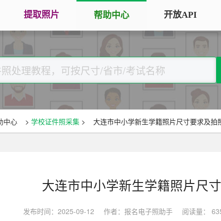
提取照片
开放API
帮助中心
手机拍照扫描仪
证
服务专区
证件照采集
手机秒变随身扫描仪，拍照矫正优
将单
化一键搞定
用于
大学生毕
大学生毕业照采集
图片改分辨率（DPI/PPI）
常
图像采集办理 | 相似度提升
修改照片文件像素分辨率大小，不
A3
全国中小
助中心
>
学校证件照采集
>
大连市中小学新生学籍照片尺寸要求及拍
改变图片大小
等常
照片审核代传服务
银行社保
图片像素尺寸换算
上传照片包过审 | 全程报名
换算图片尺寸常见单位，如毫米、
退役军人
像素、分辨率
大连市中小学新生学籍照片尺
广东省居民身份证照片回执
图片彩色转黑白灰
中小学证
照片处理+相片采集回执申办
发布时间：2025-09-12
作者：报名电子照助手
阅读量： 63
将彩色图片转换为黑白、灰度，模