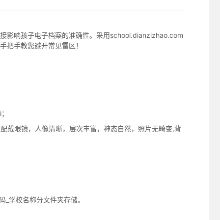
照采集系统
&照片采集一体化平台
电子档案的准确性。采用school.dianzizhao.com
手把手教您避开常见雷区！
i；
应配戴眼镜，人像清晰，层次丰富，神态自然，照片无畸变,背
码_学校名称分文件夹存储。