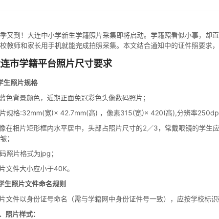
拟打印效果
高校证件
免费定制证件照小程序
制卡印刷
专属小程序 |
个人版
|
机构版
季又到！大连中小学新生学籍照片采集即将启动。学籍照看似小事，却直接影响孩子
校教师和家长用手机就能完成拍照采集。本文结合通知中的证件照要求，
大连市学籍平台照片尺寸要求
学生照片规格
淡蓝色背景颜色，近期正面免冠彩色头像数码照片；
片规格:32mm(宽)× 42.7mm(高) ，像素315(宽)× 420(高),分辨率250dp
人像在相片矩形框内水平居中，头部占照片尺寸的2／3，常戴眼镜的学生
皱；
数码照片格式为jpg；
照片文件大小应小于40K。
学生照片文件命名规则
照片文件以身份证号命名（需与学籍网中身份证件号一致），应按学校标识
、照片样式：