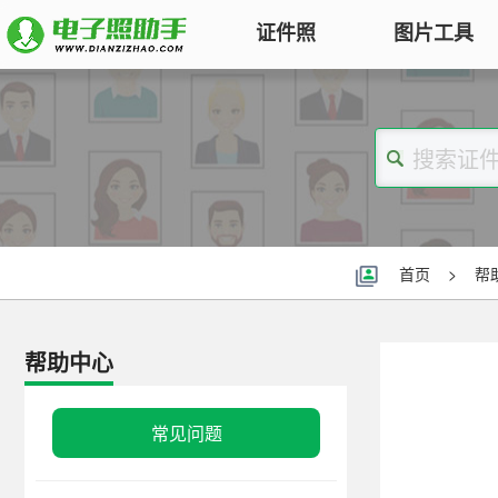
证件照
图片工具
图片压缩
证件照电子版制作
特色
对图片大小和尺寸进行压缩，以便
符合KB要求
标准证件照
图片合并
一寸照片
|
二寸照片
|
五寸照片
多张图片合并成一张并压缩，支持
签证护照
|
身份证照
|
社保照片
首页
>
帮
多种模式
报名照片
图片加水印
公务员
|
自考报名
|
事业单位
|
会计
帮助中心
轻松为图片添加文字水印或图片
普通话
|
三支一扶
|
教师资格
|
医师
Logo
批量处理证件照
常见问题
图片去水印
照片换背景色、修改尺寸、压缩KB
涂抹轻松去掉照片上的水印、杂
高效批量改图，会员低至0.25元