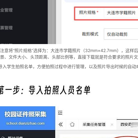
注意将“照片规格”选择为：大连市学籍照片（32mm×42.7mm），
景、文件大小、头顶距离、头部比例等，直接下载就是符合要求的照片文
导入学生拍照名单，方便拍照过程中进行管理，以及照片导出时候的自动命