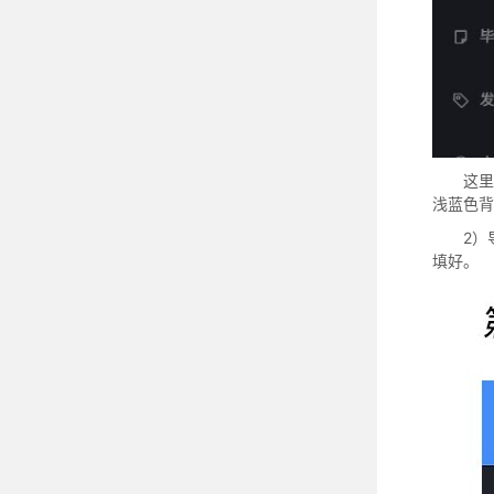
这里
浅蓝色背
2）
填好。