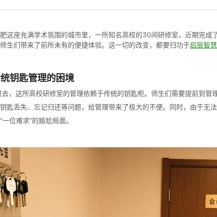
拟打印效果
高校证件
免费定制证件照小程序
制卡印刷
专属小程序 |
个人版
|
机构版
肥这座充满学术氛围的城市里，一所知名高校的30间研修室，近期完成
师生们带来了前所未有的便捷体验。这一切的改变，都要归功于
启辰智慧
传统钥匙管理的困境
过去，这所高校研修室的管理依赖于传统的钥匙柜。师生们需要提前到管
钥匙丢失、忘记归还等问题，给管理带来了极大的不便。同时，由于无法
“一位难求”的尴尬局面。