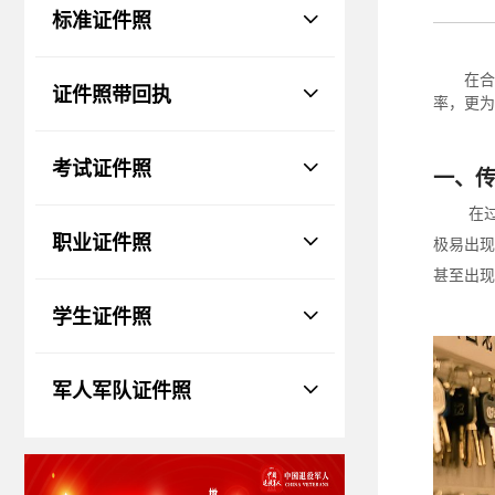
物、瑕疵和斑点
标准证件照
证件照回执
社保卡
|
居住证
|
身份证
|
驾驶证
在合
证件照带回执
网约车证
|
货运资格
|
会计
|
保安员
率，更为
考试证件照
一、
在
职业证件照
极易出现
甚至出现
学生证件照
军人军队证件照