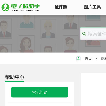
证件照
图片工具
图片压缩
证件照电子版制作
特色
对图片大小和尺寸进行压缩，以便
符合KB要求
标准证件照
图片合并
一寸照片
|
二寸照片
|
五寸照片
多张图片合并成一张并压缩，支持
签证护照
|
身份证照
|
社保照片
首页
>
帮
多种模式
报名照片
图片加水印
公务员
|
自考报名
|
事业单位
|
会计
帮助中心
轻松为图片添加文字水印或图片
普通话
|
三支一扶
|
教师资格
|
医师
Logo
批量处理证件照
常见问题
图片去水印
照片换背景色、修改尺寸、压缩KB
涂抹轻松去掉照片上的水印、杂
高效批量改图，会员低至0.25元