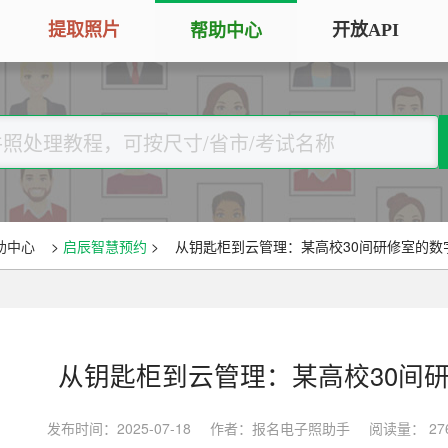
提取照片
开放API
帮助中心
手机拍照扫描仪
证
服务专区
证件照采集
手机秒变随身扫描仪，拍照矫正优
将单
化一键搞定
用于
大学生毕
大学生毕业照采集
图片改分辨率（DPI/PPI）
常
图像采集办理 | 相似度提升
修改照片文件像素分辨率大小，不
A3
全国中小
助中心
>
启辰智慧预约
>
从钥匙柜到云管理：某高校30间研修室的数
改变图片大小
等常
照片审核代传服务
银行社保
图片像素尺寸换算
上传照片包过审 | 全程报名
换算图片尺寸常见单位，如毫米、
退役军人
像素、分辨率
从钥匙柜到云管理：某高校30间
广东省居民身份证照片回执
图片彩色转黑白灰
中小学证
照片处理+相片采集回执申办
发布时间：2025-07-18
作者：报名电子照助手
阅读量： 27
将彩色图片转换为黑白、灰度，模