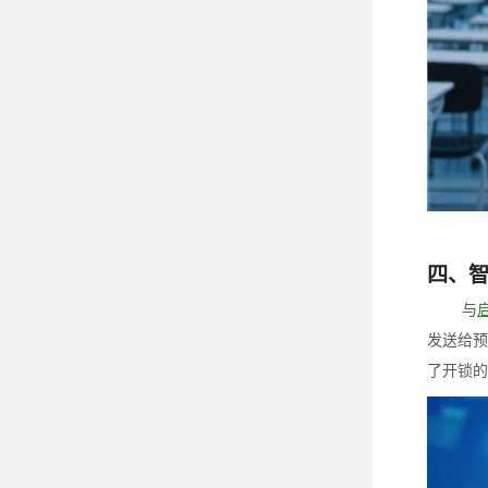
四、
与
发送给预
了开锁的