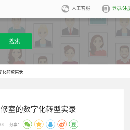
人工客服
登录/注
件照排版
系统
张证件照排版至5寸/6寸相纸，
搜索
打印
业图像采集系统
用文档纸张尺寸
/A4/B5/营业执照/身份证/毕业证
学生学籍照片采集系统
字化转型实录
用文档尺寸
卡照片采集系统
优待证照片采集系统
研修室的数字化转型实录
件照采集系统
68
分享：