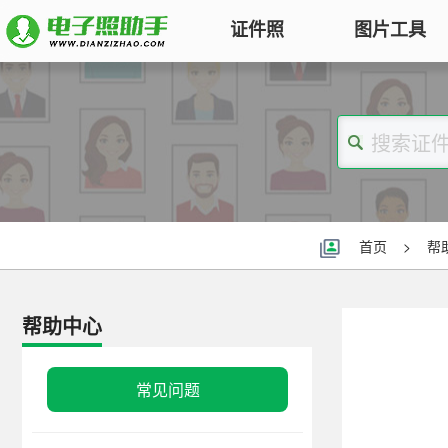
证件照
图片工具
图片压缩
证件照电子版制作
特色
对图片大小和尺寸进行压缩，以便
符合KB要求
标准证件照
图片合并
一寸照片
|
二寸照片
|
五寸照片
多张图片合并成一张并压缩，支持
签证护照
|
身份证照
|
社保照片
首页
>
帮
多种模式
报名照片
图片加水印
公务员
|
自考报名
|
事业单位
|
会计
帮助中心
轻松为图片添加文字水印或图片
普通话
|
三支一扶
|
教师资格
|
医师
Logo
批量处理证件照
常见问题
图片去水印
照片换背景色、修改尺寸、压缩KB
涂抹轻松去掉照片上的水印、杂
高效批量改图，会员低至0.25元