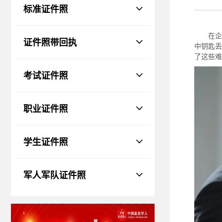
物、瑕疵和斑点
标准证件照
证件照回执
社保卡
|
居住证
|
身份证
|
驾驶证
在企
证件照带回执
网约车证
|
货运资格
|
会计
|
保安员
中钥匙丢
了这些难
考试证件照
职业证件照
学生证件照
军人军队证件照