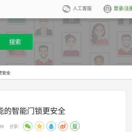
人工客服
登录/注
件照排版
系统
张证件照排版至5寸/6寸相纸，
搜索
打印
业图像采集系统
用文档纸张尺寸
/A4/B5/营业执照/身份证/毕业证
学生学籍照片采集系统
更安全
用文档尺寸
卡照片采集系统
优待证照片采集系统
能的智能门锁更安全
件照采集系统
88
分享：