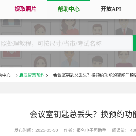
提取照片
开放API
帮助中心
手机拍照扫描仪
证
服务专区
证件照采集
手机秒变随身扫描仪，拍照矫正优
将单
化一键搞定
用于
大学生毕
大学生毕业照采集
图片改分辨率（DPI/PPI）
常
图像采集办理 | 相似度提升
修改照片文件像素分辨率大小，不
A3
全国中小
助中心
>
启辰智慧预约
>
会议室钥匙总丢失？换预约功能的智能门锁
改变图片大小
等常
照片审核代传服务
银行社保
图片像素尺寸换算
上传照片包过审 | 全程报名
换算图片尺寸常见单位，如毫米、
退役军人
像素、分辨率
会议室钥匙总丢失？换预约功
广东省居民身份证照片回执
图片彩色转黑白灰
中小学证
照片处理+相片采集回执申办
发布时间：2025-05-30
作者：报名电子照助手
阅读量： 40
将彩色图片转换为黑白、灰度，模