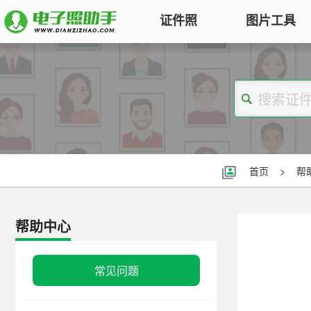
证件照
图片工具
图片压缩
证件照电子版制作
特色
对图片大小和尺寸进行压缩，以便
符合KB要求
标准证件照
图片合并
一寸照片
|
二寸照片
|
五寸照片
多张图片合并成一张并压缩，支持
签证护照
|
身份证照
|
社保照片
首页
>
帮
多种模式
报名照片
图片加水印
公务员
|
自考报名
|
事业单位
|
会计
帮助中心
轻松为图片添加文字水印或图片
普通话
|
三支一扶
|
教师资格
|
医师
Logo
批量处理证件照
常见问题
图片去水印
照片换背景色、修改尺寸、压缩KB
涂抹轻松去掉照片上的水印、杂
高效批量改图，会员低至0.25元