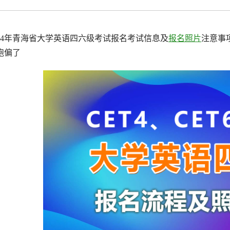
拟打印效果
高校证件
免费定制证件照小程序
制卡印刷
专属小程序 |
个人版
|
机构版
024年青海省大学英语四六级考试报名考试信息及
报名照片
注意事
跑偏了