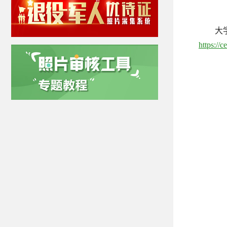
大
https://c