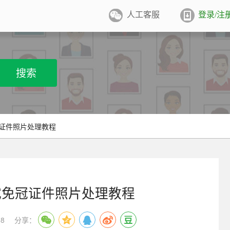
人工客服
登录/注
件照排版
系统
张证件照排版至5寸/6寸相纸，
搜索
打印
业图像采集系统
用文档纸张尺寸
/A4/B5/营业执照/身份证/毕业证
学生学籍照片采集系统
冠证件照片处理教程
用文档尺寸
卡照片采集系统
优待证照片采集系统
试免冠证件照片处理教程
件照采集系统
8
分享：