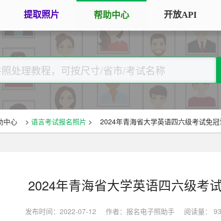
提取照片
开放API
帮助中心
手机拍照扫描仪
证
服务专区
证件照采集
手机秒变随身扫描仪，拍照矫正优
将单
化一键搞定
用于
大学生毕
大学生毕业照采集
图片改分辨率（DPI/PPI）
常
图像采集办理 | 相似度提升
修改照片文件像素分辨率大小，不
A3
全国中小
助中心
>
语言考试报名照片
>
2024年青海省大学英语四六级考试免
改变图片大小
等常
照片审核代传服务
银行社保
图片像素尺寸换算
上传照片包过审 | 全程报名
换算图片尺寸常见单位，如毫米、
退役军人
像素、分辨率
2024年青海省大学英语四六级考
广东省居民身份证照片回执
图片彩色转黑白灰
中小学证
照片处理+相片采集回执申办
发布时间：2022-07-12
作者：报名电子照助手
阅读量： 93
将彩色图片转换为黑白、灰度，模