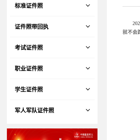
物、瑕疵和斑点
标准证件照
证件照回执
社保卡
|
居住证
|
身份证
|
驾驶证
2
证件照带回执
网约车证
|
货运资格
|
会计
|
保安员
就不会
考试证件照
职业证件照
学生证件照
军人军队证件照