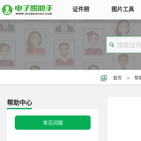
证件照
图片工具
图片压缩
证件照电子版制作
特色
对图片大小和尺寸进行压缩，以便
符合KB要求
标准证件照
图片合并
一寸照片
|
二寸照片
|
五寸照片
多张图片合并成一张并压缩，支持
签证护照
|
身份证照
|
社保照片
首页
>
帮
多种模式
报名照片
图片加水印
公务员
|
自考报名
|
事业单位
|
会计
帮助中心
轻松为图片添加文字水印或图片
普通话
|
三支一扶
|
教师资格
|
医师
Logo
批量处理证件照
常见问题
图片去水印
照片换背景色、修改尺寸、压缩KB
涂抹轻松去掉照片上的水印、杂
高效批量改图，会员低至0.25元