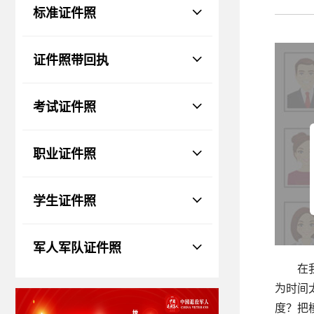
物、瑕疵和斑点
标准证件照
证件照回执
社保卡
|
居住证
|
身份证
|
驾驶证
证件照带回执
网约车证
|
货运资格
|
会计
|
保安员
考试证件照
职业证件照
学生证件照
军人军队证件照
在
为时间
度？把