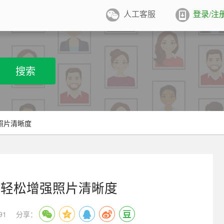
人工客服
登录/注
件照排版
系统
张证件照排版至5寸/6寸相纸，
搜索
打印
业图像采集系统
用文档纸张尺寸
/A4/B5/营业执照/身份证/毕业证
学生学籍照片采集系统
照片清晰度
用文档尺寸
卡照片采集系统
优待证照片采集系统
机轻松增强照片清晰度
件照采集系统
91
分享：