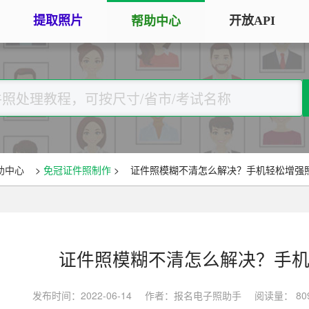
提取照片
开放API
帮助中心
手机拍照扫描仪
证
服务专区
证件照采集
手机秒变随身扫描仪，拍照矫正优
将单
化一键搞定
用于
大学生毕
大学生毕业照采集
图片改分辨率（DPI/PPI）
常
图像采集办理 | 相似度提升
修改照片文件像素分辨率大小，不
A3
全国中小
助中心
>
免冠证件照制作
>
证件照模糊不清怎么解决？手机轻松增强
改变图片大小
等常
照片审核代传服务
银行社保
图片像素尺寸换算
上传照片包过审 | 全程报名
换算图片尺寸常见单位，如毫米、
退役军人
像素、分辨率
证件照模糊不清怎么解决？手
广东省居民身份证照片回执
图片彩色转黑白灰
中小学证
照片处理+相片采集回执申办
发布时间：2022-06-14
作者：报名电子照助手
阅读量： 80
将彩色图片转换为黑白、灰度，模