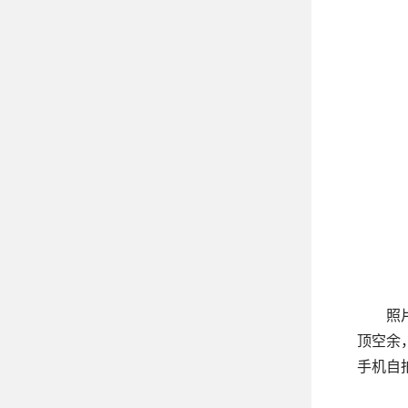
照
顶空余
手机自