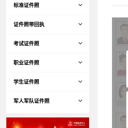
物、瑕疵和斑点
标准证件照
证件照回执
社保卡
|
居住证
|
身份证
|
驾驶证
证件照带回执
网约车证
|
货运资格
|
会计
|
保安员
考试证件照
职业证件照
学生证件照
军人军队证件照