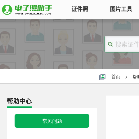
证件照
图片工具
图片压缩
证件照电子版制作
特色
对图片大小和尺寸进行压缩，以便
符合KB要求
标准证件照
图片合并
一寸照片
|
二寸照片
|
五寸照片
多张图片合并成一张并压缩，支持
签证护照
|
身份证照
|
社保照片
首页
>
帮
多种模式
报名照片
图片加水印
公务员
|
自考报名
|
事业单位
|
会计
帮助中心
轻松为图片添加文字水印或图片
普通话
|
三支一扶
|
教师资格
|
医师
Logo
批量处理证件照
常见问题
图片去水印
照片换背景色、修改尺寸、压缩KB
涂抹轻松去掉照片上的水印、杂
高效批量改图，会员低至0.25元