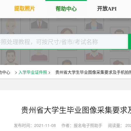
提取照片
开放API
帮助中心
手机拍照扫描仪
证
服务专区
证件照采集
手机秒变随身扫描仪，拍照矫正优
将单
化一键搞定
用于
大学生毕
大学生毕业照采集
图片改分辨率（DPI/PPI）
常
图像采集办理 | 相似度提升
修改照片文件像素分辨率大小，不
A3
全国中小
助中心
>
入学毕业证件照
>
贵州省大学生毕业图像采集要求及手机拍
改变图片大小
等常
照片审核代传服务
银行社保
图片像素尺寸换算
上传照片包过审 | 全程报名
换算图片尺寸常见单位，如毫米、
退役军人
像素、分辨率
贵州省大学生毕业图像采集要求
广东省居民身份证照片回执
图片彩色转黑白灰
中小学证
照片处理+相片采集回执申办
发布时间：2021-11-08
作者：报名电子照助手
阅读量： 20
将彩色图片转换为黑白、灰度，模