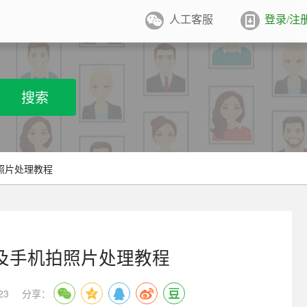
人工客服
登录/注
件照排版
系统
张证件照排版至5寸/6寸相纸，
搜索
打印
业图像采集系统
用文档纸张尺寸
/A4/B5/营业执照/身份证/毕业证
学生学籍照片采集系统
照片处理教程
用文档尺寸
卡照片采集系统
优待证照片采集系统
及手机拍照片处理教程
件照采集系统
23
分享：