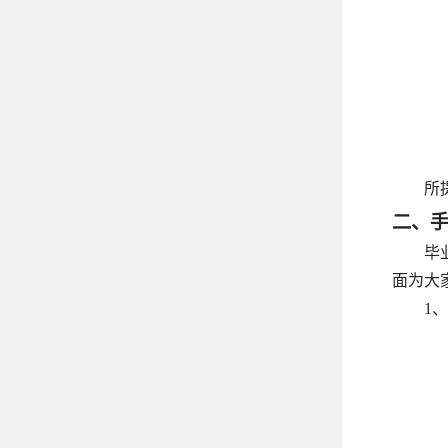
所
二、
毕
面为大
1