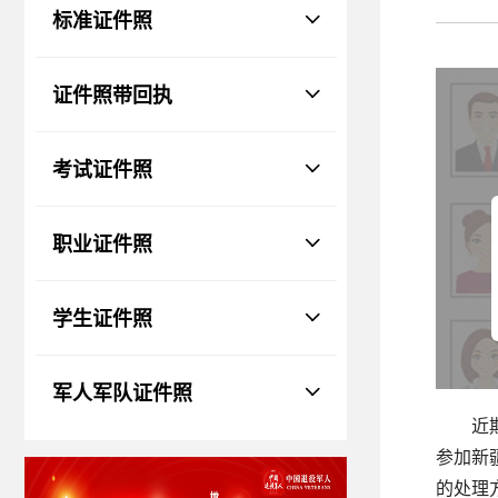
物、瑕疵和斑点
标准证件照
证件照回执
社保卡
|
居住证
|
身份证
|
驾驶证
证件照带回执
网约车证
|
货运资格
|
会计
|
保安员
考试证件照
职业证件照
学生证件照
军人军队证件照
近
参加新
的处理