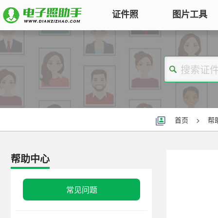
证件照
图片工具
图片压缩
证件照电子版制作
特色
对图片大小和尺寸进行压缩，以便
符合KB要求
标准证件照
图片合并
一寸照片
|
二寸照片
|
五寸照片
多张图片合并成一张并压缩，支持
签证护照
|
身份证照
|
社保照片
首页
>
帮
多种模式
报名照片
图片加水印
公务员
|
自考报名
|
事业单位
|
会计
帮助中心
轻松为图片添加文字水印或图片
普通话
|
三支一扶
|
教师资格
|
医师
Logo
批量处理证件照
常见问题
图片去水印
照片换背景色、修改尺寸、压缩KB
涂抹轻松去掉照片上的水印、杂
高效批量改图，会员低至0.25元