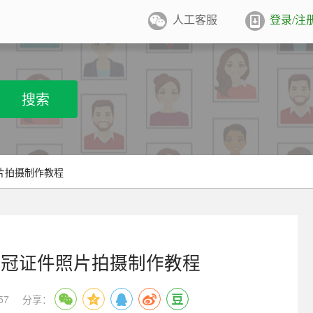
人工客服
登录/注
件照排版
系统
张证件照排版至5寸/6寸相纸，
搜索
打印
业图像采集系统
用文档纸张尺寸
/A4/B5/营业执照/身份证/毕业证
学生学籍照片采集系统
片拍摄制作教程
用文档尺寸
卡照片采集系统
优待证照片采集系统
免冠证件照片拍摄制作教程
件照采集系统
57
分享：