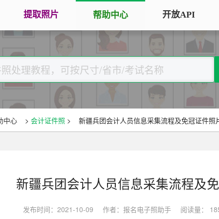
提取照片
开放API
帮助中心
手机拍照扫描仪
证
服务专区
证件照采集
手机秒变随身扫描仪，拍照矫正优
将单
化一键搞定
用于
大学生毕
大学生毕业照采集
图片改分辨率（DPI/PPI）
常
图像采集办理 | 相似度提升
修改照片文件像素分辨率大小，不
A3
全国中小
助中心
>
会计证件照
>
新疆兵团会计人员信息采集流程及免冠证件照
改变图片大小
等常
照片审核代传服务
银行社保
图片像素尺寸换算
上传照片包过审 | 全程报名
换算图片尺寸常见单位，如毫米、
退役军人
像素、分辨率
新疆兵团会计人员信息采集流程及
广东省居民身份证照片回执
图片彩色转黑白灰
中小学证
照片处理+相片采集回执申办
发布时间：2021-10-09
作者：报名电子照助手
阅读量： 18
将彩色图片转换为黑白、灰度，模