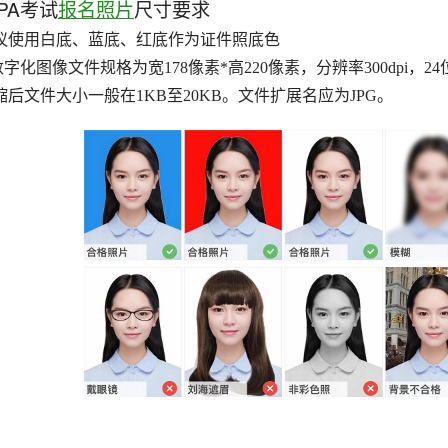
PA考试
报名照片
尺寸要求
议使用白底、蓝底、红底作为证件照底色
.数字化图像文件规格为宽178像素*高220像素，分辨率300dpi
缩后文件大小一般在1KB至20KB。文件扩展名应为JPG。