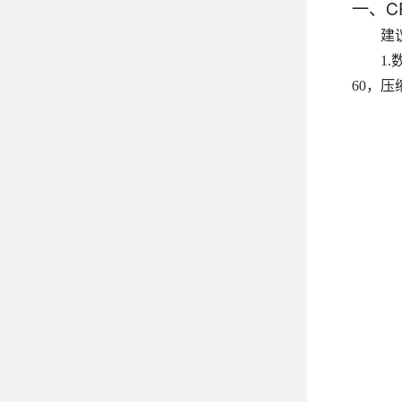
一、C
建
1
60，压