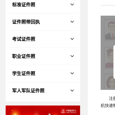
物、瑕疵和斑点
标准证件照
证件照回执
社保卡
|
居住证
|
身份证
|
驾驶证
证件照带回执
网约车证
|
货运资格
|
会计
|
保安员
考试证件照
职业证件照
学生证件照
军人军队证件照
注
机快速