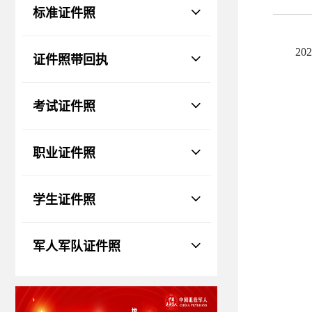
物、瑕疵和斑点
标准证件照
证件照回执
社保卡
|
居住证
|
身份证
|
驾驶证
2
证件照带回执
网约车证
|
货运资格
|
会计
|
保安员
考试证件照
职业证件照
学生证件照
军人军队证件照