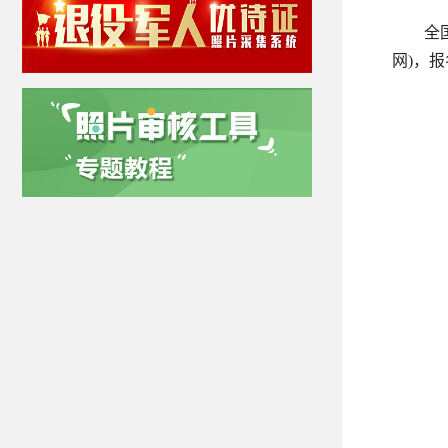
全
网)，