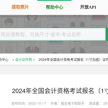
提取照片
开放API
帮助中心
手机拍照扫描仪
证
服务专区
证件照采集
手机秒变随身扫描仪，拍照矫正优
将单
化一键搞定
用于
大学生毕
大学生毕业照采集
图片改分辨率（DPI/PPI）
常
图像采集办理 | 相似度提升
修改照片文件像素分辨率大小，不
A3
全国中小
助中心
>
会计证件照
>
2024年全国会计资格考试报名（1寸白底）证
改变图片大小
等常
照片审核代传服务
银行社保
图片像素尺寸换算
上传照片包过审 | 全程报名
换算图片尺寸常见单位，如毫米、
退役军人
像素、分辨率
2024年全国会计资格考试报名（
广东省居民身份证照片回执
图片彩色转黑白灰
中小学证
照片处理+相片采集回执申办
发布时间：2022-10-17
作者：报名电子照助手
阅读量： 29
将彩色图片转换为黑白、灰度，模