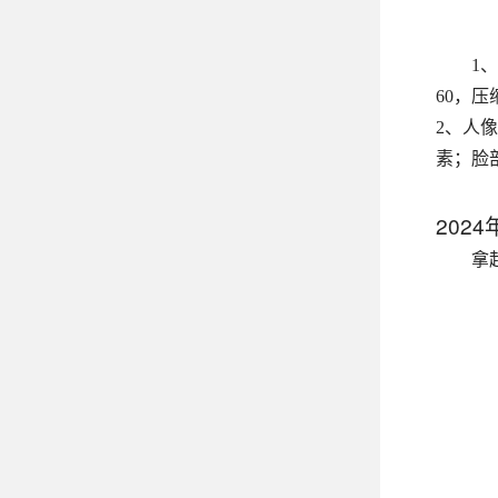
1
60，压
2、人
素；脸
202
拿