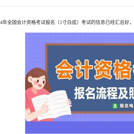
拟打印效果
高校证件
免费定制证件照小程序
制卡印刷
专属小程序 |
个人版
|
机构版
024年全国会计资格考试报名（1寸白底）考试的信息已经汇总好