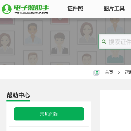
证件照
图片工具
图片压缩
证件照电子版制作
特色
对图片大小和尺寸进行压缩，以便
符合KB要求
标准证件照
图片合并
一寸照片
|
二寸照片
|
五寸照片
多张图片合并成一张并压缩，支持
签证护照
|
身份证照
|
社保照片
首页
>
帮
多种模式
报名照片
图片加水印
公务员
|
自考报名
|
事业单位
|
会计
帮助中心
轻松为图片添加文字水印或图片
普通话
|
三支一扶
|
教师资格
|
医师
Logo
批量处理证件照
常见问题
图片去水印
照片换背景色、修改尺寸、压缩KB
涂抹轻松去掉照片上的水印、杂
高效批量改图，会员低至0.25元