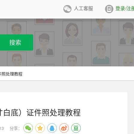
人工客服
登录/注
件照排版
系统
张证件照排版至5寸/6寸相纸，
搜索
打印
业图像采集系统
用文档纸张尺寸
/A4/B5/营业执照/身份证/毕业证
学生学籍照片采集系统
件照处理教程
用文档尺寸
卡照片采集系统
优待证照片采集系统
1寸白底）证件照处理教程
件照采集系统
13
分享：