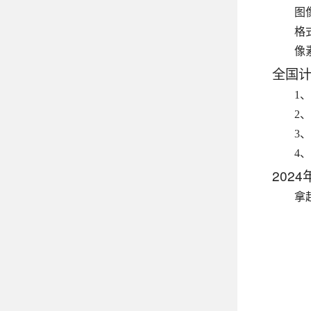
图
格
像
全国计
1
2
3
4
202
拿