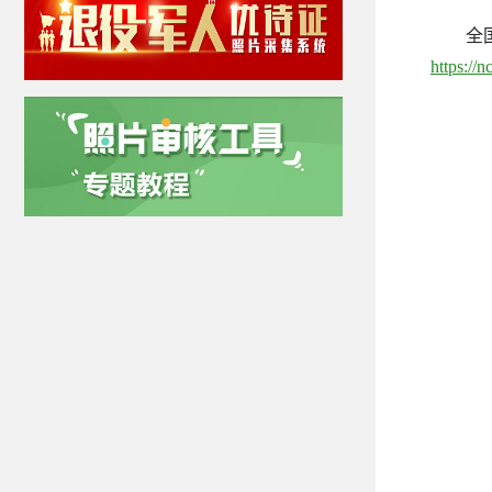
全
https://