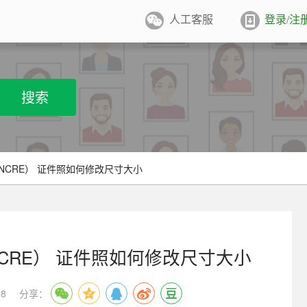
人工客服
登录/注
件照排版
系统
张证件照排版至5寸/6寸相纸，
搜索
打印
业图像采集系统
用文档纸张尺寸
/A4/B5/营业执照/身份证/毕业证
学生学籍照片采集系统
NCRE） 证件照如何修改尺寸大小
用文档尺寸
卡照片采集系统
优待证照片采集系统
CRE） 证件照如何修改尺寸大小
件照采集系统
8
分享：