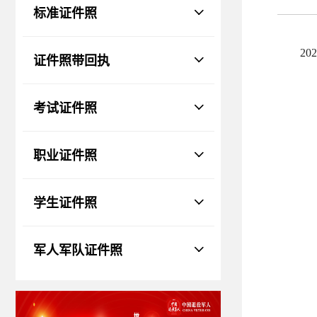
物、瑕疵和斑点
标准证件照
证件照回执
社保卡
|
居住证
|
身份证
|
驾驶证
2
证件照带回执
网约车证
|
货运资格
|
会计
|
保安员
考试证件照
职业证件照
学生证件照
军人军队证件照