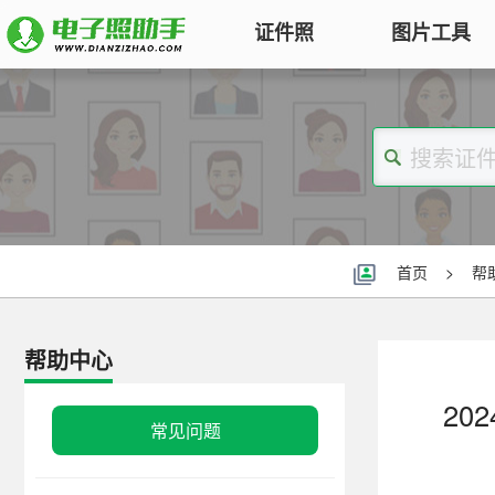
证件照
图片工具
图片压缩
证件照电子版制作
特色
对图片大小和尺寸进行压缩，以便
符合KB要求
标准证件照
图片合并
一寸照片
|
二寸照片
|
五寸照片
多张图片合并成一张并压缩，支持
签证护照
|
身份证照
|
社保照片
首页
>
帮
多种模式
报名照片
图片加水印
公务员
|
自考报名
|
事业单位
|
会计
帮助中心
轻松为图片添加文字水印或图片
普通话
|
三支一扶
|
教师资格
|
医师
Logo
20
批量处理证件照
常见问题
图片去水印
照片换背景色、修改尺寸、压缩KB
涂抹轻松去掉照片上的水印、杂
高效批量改图，会员低至0.25元