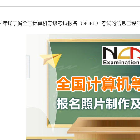
拟打印效果
高校证件
免费定制证件照小程序
制卡印刷
专属小程序 |
个人版
|
机构版
024年辽宁省全国计算机等级考试报名（NCRE）考试的信息已