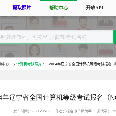
提取照片
开放API
帮助中心
手机拍照扫描仪
证
服务专区
证件照采集
手机秒变随身扫描仪，拍照矫正优
将单
化一键搞定
用于
大学生毕
大学生毕业照采集
图片改分辨率（DPI/PPI）
常
图像采集办理 | 相似度提升
修改照片文件像素分辨率大小，不
A3
全国中小
助中心
>
计算机考试照片
>
2024年辽宁省全国计算机等级考试报名（
改变图片大小
等常
照片审核代传服务
银行社保
图片像素尺寸换算
上传照片包过审 | 全程报名
换算图片尺寸常见单位，如毫米、
退役军人
像素、分辨率
24年辽宁省全国计算机等级考试报名（N
广东省居民身份证照片回执
图片彩色转黑白灰
中小学证
照片处理+相片采集回执申办
发布时间：2021-12-02
作者：报名电子照助手
阅读量： 73
将彩色图片转换为黑白、灰度，模