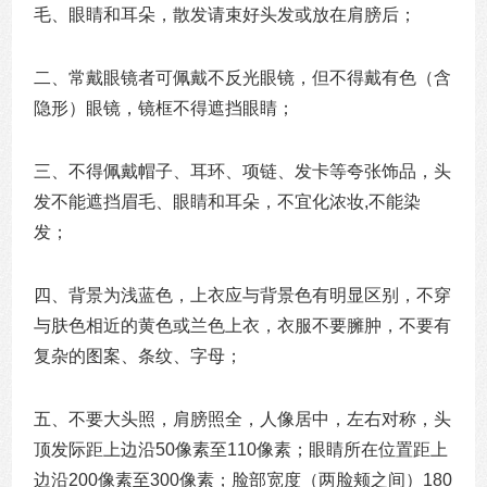
毛、眼睛和耳朵，散发请束好头发或放在肩膀后；
二、常戴眼镜者可佩戴不反光眼镜，但不得戴有色（含
隐形）眼镜，镜框不得遮挡眼睛；
三、不得佩戴帽子、耳环、项链、发卡等夸张饰品，头
发不能遮挡眉毛、眼睛和耳朵，不宜化浓妆
,
不能染
发；
四、背景为浅蓝色，上衣应与背景色有明显区别，不穿
与肤色相近的黄色或兰色上衣，衣服不要臃肿，不要有
复杂的图案、条纹、字母；
五、不要大头照，肩膀照全，人像居中，左右对称，头
顶发际距上边沿
50
像素至
110
像素；眼睛所在位置距上
边沿
200
像素至
300
像素；脸部宽度（两脸颊之间）
180