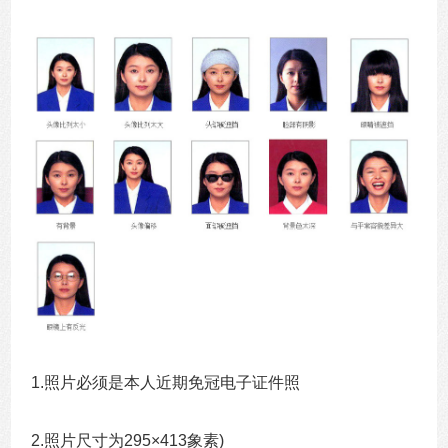
1.照片必须是本人近期免冠电子证件照
2.照片尺寸为295×413象素)