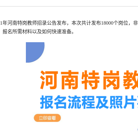
拟打印效果
高校证件
免费定制证件照小程序
制卡印刷
专属小程序 |
个人版
|
机构版
021年河南特岗教师招录公告发布，本次共计发布18000个岗位
、报名所需材料以及如何快速准备。