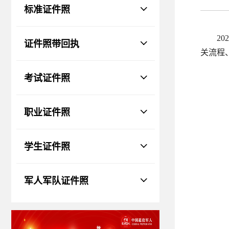
物、瑕疵和斑点
标准证件照
证件照回执
社保卡
|
居住证
|
身份证
|
驾驶证
2
证件照带回执
网约车证
|
货运资格
|
会计
|
保安员
关流程
考试证件照
职业证件照
学生证件照
军人军队证件照