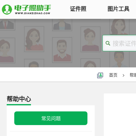
证件照
图片工具
图片压缩
证件照电子版制作
特色
对图片大小和尺寸进行压缩，以便
符合KB要求
标准证件照
图片合并
一寸照片
|
二寸照片
|
五寸照片
多张图片合并成一张并压缩，支持
签证护照
|
身份证照
|
社保照片
首页
>
帮
多种模式
报名照片
图片加水印
公务员
|
自考报名
|
事业单位
|
会计
帮助中心
轻松为图片添加文字水印或图片
普通话
|
三支一扶
|
教师资格
|
医师
Logo
批量处理证件照
常见问题
图片去水印
照片换背景色、修改尺寸、压缩KB
涂抹轻松去掉照片上的水印、杂
高效批量改图，会员低至0.25元