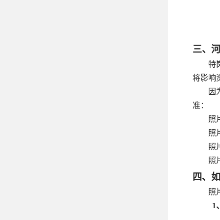
三、
特
将影响
因
准：
照
照
照
照片
四、
照
1