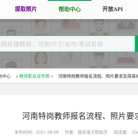
提取照片
开放API
帮助中心
手机拍照扫描仪
证
服务专区
证件照采集
手机秒变随身扫描仪，拍照矫正优
将单
化一键搞定
用于
大学生毕
大学生毕业照采集
图片改分辨率（DPI/PPI）
常
图像采集办理 | 相似度提升
修改照片文件像素分辨率大小，不
A3
全国中小
助中心
>
教师职业证件照
>
河南特岗教师报名流程、照片要求及简易
改变图片大小
等常
照片审核代传服务
银行社保
图片像素尺寸换算
上传照片包过审 | 全程报名
换算图片尺寸常见单位，如毫米、
退役军人
像素、分辨率
河南特岗教师报名流程、照片要
广东省居民身份证照片回执
图片彩色转黑白灰
中小学证
照片处理+相片采集回执申办
发布时间：2021-09-08
作者：报名电子照助手
阅读量： 23
将彩色图片转换为黑白、灰度，模