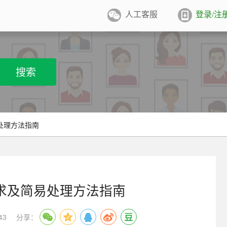
人工客服
登录/注
件照排版
系统
张证件照排版至5寸/6寸相纸，
搜索
打印
业图像采集系统
用文档纸张尺寸
/A4/B5/营业执照/身份证/毕业证
学生学籍照片采集系统
处理方法指南
用文档尺寸
卡照片采集系统
优待证照片采集系统
求及简易处理方法指南
件照采集系统
43
分享：