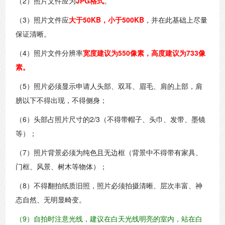
（2）照片文件应为
JPG格式
。
（3）照片文件应
大于50KB，小于500KB
，并在此基础上尽量
保证清晰。
（4）照片文件分辨率
宽度建议为550像素，高度建议为733像
素。
（5）照片必须显示申请人头部、双耳、眉毛、肩的上部，肩
膀以下不得出现，不得侧身；
（6）头部占照片尺寸的2/3（不得带帽子、头巾、发带、墨镜
等）；
（7）照片背景必须为纯色且无边框（背景中不得带有家具、
门框、风景、树木等物体）；
（8）不得翻拍纸质旧照，照片必须拍摄清晰、层次丰富、神
态自然、无明显畸变。
（9）自拍时注意光线，建议在白天光线明亮的室内，站在白