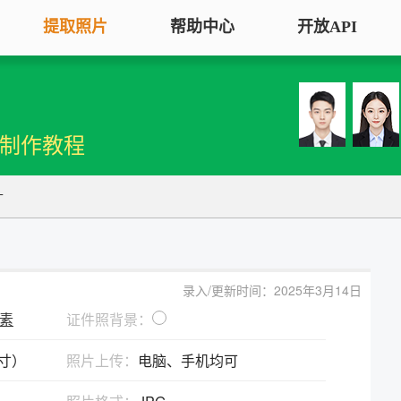
提取照片
帮助中心
开放API
手机拍照扫描仪
证
服务专区
证件照采集
手机秒变随身扫描仪，拍照矫正优
将单
机制作教程
化一键搞定
用于
大学生毕
大学生毕业照采集
图片改分辨率（DPI/PPI）
常
寸
图像采集办理 | 相似度提升
修改照片文件像素分辨率大小，不
A3
全国中小
改变图片大小
等常
照片审核代传服务
银行社保
图片像素尺寸换算
上传照片包过审 | 全程报名
录入/更新时间：2025年3月14日
换算图片尺寸常见单位，如毫米、
退役军人
像素
证件照背景：
像素、分辨率
广东省居民身份证照片回执
英寸）
照片上传：
电脑、手机均可
图片彩色转黑白灰
中小学证
照片处理+相片采集回执申办
将彩色图片转换为黑白、灰度，模