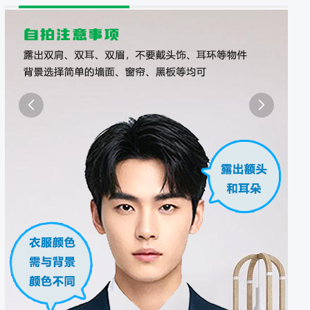
照采集系统
&照片采集一体化平台

