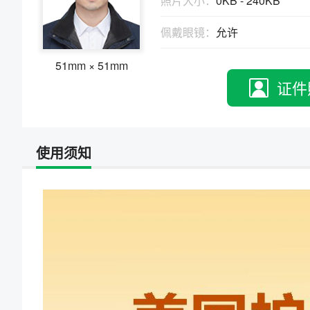
照片大小：
0KB - 240KB
物、瑕疵和斑点
证件照回执
佩戴眼镜：
允许
社保卡
|
居住证
|
身份证
|
驾驶证
网约车证
|
货运资格
|
会计
|
保安员
51mm × 51mm
证件
使用须知