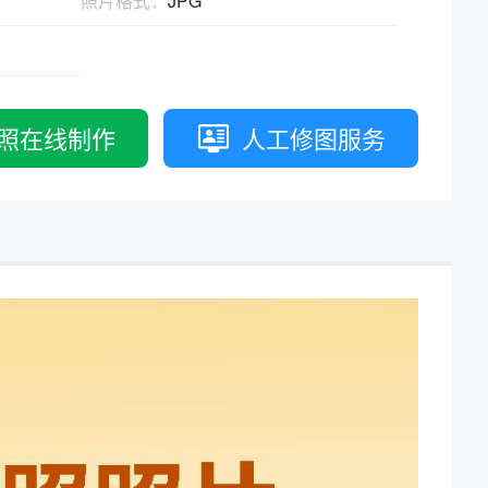
照片格式：
JPG
拟打印效果
高校证件
免费定制证件照小程序
制卡印刷
专属小程序 |
个人版
|
机构版
照在线制作
人工修图服务