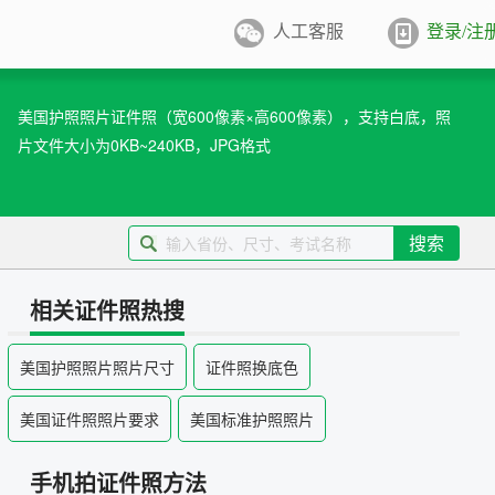
人工客服
登录/注
件照排版
系统
美国护照照片证件照（宽600像素×高600像素），支持白底，照
片文件大小为0KB~240KB，JPG格式
张证件照排版至5寸/6寸相纸，
打印
业图像采集系统
用文档纸张尺寸
搜索
/A4/B5/营业执照/身份证/毕业证
学生学籍照片采集系统
用文档尺寸
相关证件照热搜
卡照片采集系统
美国护照照片照片尺寸
证件照换底色
优待证照片采集系统
美国证件照照片要求
美国标准护照照片
件照采集系统
手机拍证件照方法