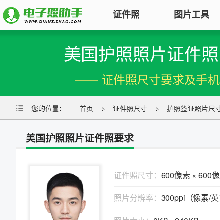
证件照
图片工具
美国护照照片证件照
图片压缩
证件照电子版制作
特色
对图片大小和尺寸进行压缩，以便
—— 证件照尺寸要求及手
符合KB要求
标准证件照
图片合并
您的位置：
一寸照片
首页
|
二寸照片
>
证件照尺寸
|
五寸照片
>
护照签证照片尺
多张图片合并成一张并压缩，支持
签证护照
|
身份证照
|
社保照片
多种模式
美国护照照片证件照要求
报名照片
图片加水印
公务员
|
自考报名
|
事业单位
|
会计
轻松为图片添加文字水印或图片
普通话
|
三支一扶
|
教师资格
|
医师
Logo
证件照尺寸：
600像素 × 600
批量处理证件照
照片分辨率：
300ppi（像素/
图片去水印
照片换背景色、修改尺寸、压缩KB
涂抹轻松去掉照片上的水印、杂
高效批量改图，会员低至0.25元