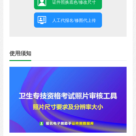
证件照换底色/修改尺寸
人工代报名/修图代上传
使用须知