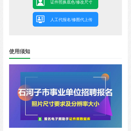
证件照换底色/修改尺寸
人工代报名/修图代上传
使用须知