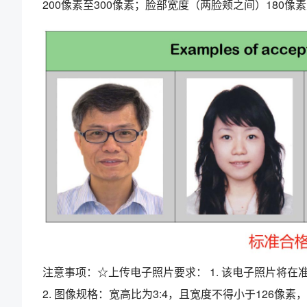
200像素至300像素；脸部宽度（两脸颊之间）180像素
注意事项：☆上传电子照片要求： 1. 该电子照片将
2. 图像规格：宽高比为3:4，且宽度不得小于126像素，