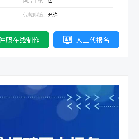
照片审核：
否
拟打印效果
高校证件
免费定制证件照小程序
佩戴眼镜：
允许
制卡印刷
专属小程序 |
个人版
|
机构版
件照在线制作
人工代报名