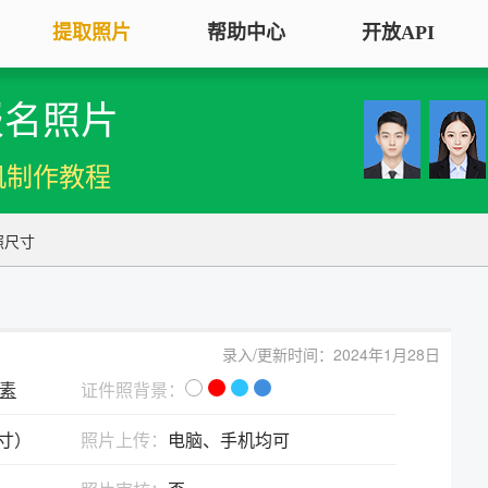
提取照片
帮助中心
开放API
报名照片
手机拍照扫描仪
证
服务专区
证件照采集
手机秒变随身扫描仪，拍照矫正优
将单
机制作教程
化一键搞定
用于
大学生毕
大学生毕业照采集
图片改分辨率（DPI/PPI）
常
图像采集办理 | 相似度提升
照尺寸
修改照片文件像素分辨率大小，不
A3
全国中小
改变图片大小
等常
照片审核代传服务
银行社保
图片像素尺寸换算
上传照片包过审 | 全程报名
录入/更新时间：2024年1月28日
换算图片尺寸常见单位，如毫米、
退役军人
像素
像素、分辨率
证件照背景：
广东省居民身份证照片回执
英寸）
图片彩色转黑白灰
照片上传：
电脑、手机均可
中小学证
照片处理+相片采集回执申办
将彩色图片转换为黑白、灰度，模