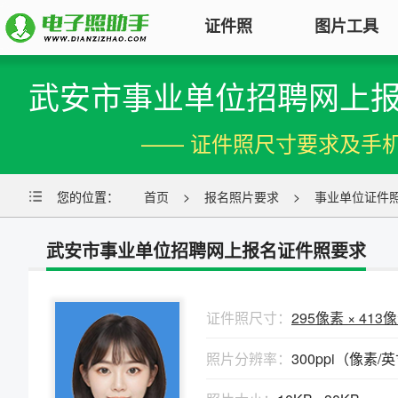
证件照
图片工具
武安市事业单位招聘网上
图片压缩
证件照电子版制作
特色
对图片大小和尺寸进行压缩，以便
—— 证件照尺寸要求及手
符合KB要求
标准证件照
图片合并
一寸照片
|
二寸照片
|
五寸照片
您的位置：
首页
>
报名照片要求
>
事业单位证件
多张图片合并成一张并压缩，支持
签证护照
|
身份证照
|
社保照片
多种模式
武安市事业单位招聘网上报名证件照要求
报名照片
图片加水印
公务员
|
自考报名
|
事业单位
|
会计
轻松为图片添加文字水印或图片
普通话
|
三支一扶
|
教师资格
|
医师
Logo
证件照尺寸：
295像素 × 413
批量处理证件照
图片去水印
照片分辨率：
300ppi（像素/
照片换背景色、修改尺寸、压缩KB
涂抹轻松去掉照片上的水印、杂
高效批量改图，会员低至0.25元