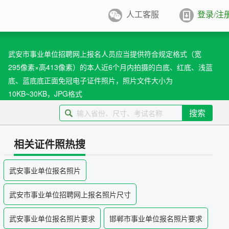
人工客服
登录/注
件照排版
系统
武安市事业单位招聘网上报名人员应当提供符合规定格式（宽
295像素×高413像素）的本人近6个月内拍摄的白底、红底、浅蓝
张证件照排版至5寸/6寸相纸，
打印
底、蓝底底正面免冠电子证件照片，照片文件大小为
业图像采集系统
10KB~30KB，JPG格式
用文档纸张尺寸
搜索
/A4/B5/营业执照/身份证/毕业证
学生学籍照片采集系统
用文档尺寸
相关证件照热搜
卡照片采集系统
武安事业单位报名照片
优待证照片采集系统
武安市事业单位招聘网上报名照片尺寸
件照采集系统
武安事业单位报名照片要求
邯郸市事业单位报名照片要求