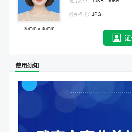
照片大小：
10KB - 30KB
物、瑕疵和斑点
证件照回执
照片格式：
JPG
社保卡
|
居住证
|
身份证
|
驾驶证
网约车证
|
货运资格
|
会计
|
保安员
25mm × 35mm
证
使用须知