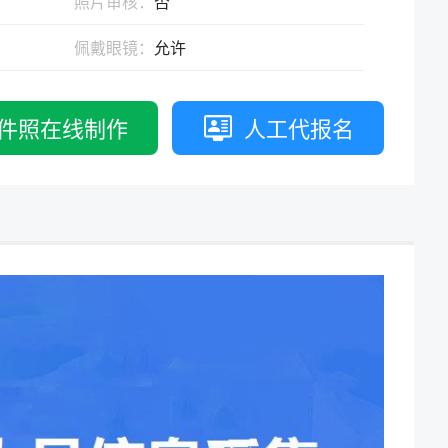
照片审核：
否
拟打印效果
高校证件
免费定制证件照小程序
佩戴眼镜：
允许
制卡印刷
专属小程序 |
个人版
|
机构版
件照在线制作
人工代报名