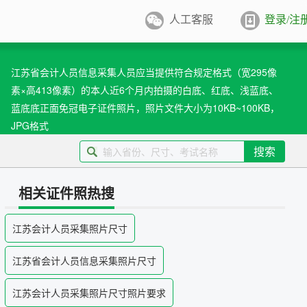
人工客服
登录/注
件照排版
系统
江苏省会计人员信息采集人员应当提供符合规定格式（宽295像
素×高413像素）的本人近6个月内拍摄的白底、红底、浅蓝底、
张证件照排版至5寸/6寸相纸，
打印
蓝底底正面免冠电子证件照片，照片文件大小为10KB~100KB，
业图像采集系统
JPG格式
用文档纸张尺寸
搜索
/A4/B5/营业执照/身份证/毕业证
学生学籍照片采集系统
用文档尺寸
相关证件照热搜
卡照片采集系统
江苏会计人员采集照片尺寸
优待证照片采集系统
江苏省会计人员信息采集照片尺寸
件照采集系统
江苏会计人员采集照片尺寸照片要求