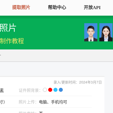
提取照片
帮助中心
开放API
照片
手机拍照扫描仪
证
服务专区
证件照采集
手机秒变随身扫描仪，拍照矫正优
将单
机制作教程
化一键搞定
用于
大学生毕
大学生毕业照采集
图片改分辨率（DPI/PPI）
常
图像采集办理 | 相似度提升
寸
修改照片文件像素分辨率大小，不
A3
全国中小
改变图片大小
等常
照片审核代传服务
银行社保
图片像素尺寸换算
上传照片包过审 | 全程报名
录入/更新时间：2024年3月7日
换算图片尺寸常见单位，如毫米、
退役军人
像素
像素、分辨率
证件照背景：
广东省居民身份证照片回执
英寸）
图片彩色转黑白灰
照片上传：
电脑、手机均可
中小学证
照片处理+相片采集回执申办
将彩色图片转换为黑白、灰度，模