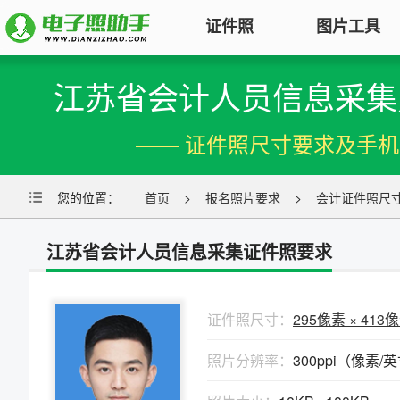
证件照
图片工具
江苏省会计人员信息采集
图片压缩
证件照电子版制作
特色
对图片大小和尺寸进行压缩，以便
—— 证件照尺寸要求及手
符合KB要求
标准证件照
图片合并
一寸照片
|
二寸照片
|
五寸照片
您的位置：
首页
>
报名照片要求
>
会计证件照尺
多张图片合并成一张并压缩，支持
签证护照
|
身份证照
|
社保照片
多种模式
江苏省会计人员信息采集证件照要求
报名照片
图片加水印
公务员
|
自考报名
|
事业单位
|
会计
轻松为图片添加文字水印或图片
普通话
|
三支一扶
|
教师资格
|
医师
Logo
证件照尺寸：
295像素 × 413
批量处理证件照
图片去水印
照片分辨率：
300ppi（像素/
照片换背景色、修改尺寸、压缩KB
涂抹轻松去掉照片上的水印、杂
高效批量改图，会员低至0.25元