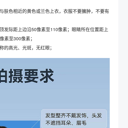
与肤色相近的黄色或兰色上衣，衣服不要臃肿，不要有
顶发际距上边沿
50
像素至
110
像素；眼睛所在位置距上
像素至
300
像素；
称的高光、光斑，无红眼；