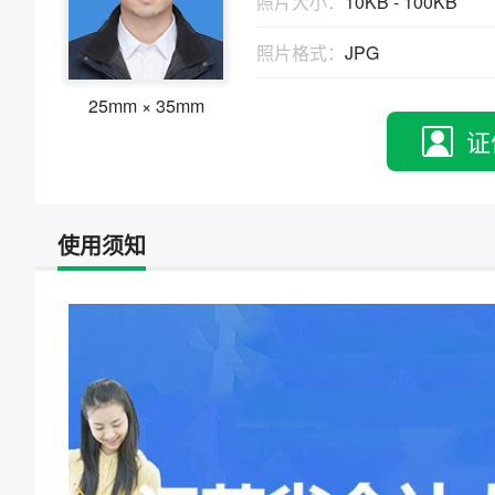
照片大小：
10KB - 100KB
物、瑕疵和斑点
证件照回执
照片格式：
JPG
社保卡
|
居住证
|
身份证
|
驾驶证
网约车证
|
货运资格
|
会计
|
保安员
25mm × 35mm
证
使用须知