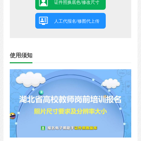
证件照换底色/修改尺寸
人工代报名/修图代上传
使用须知