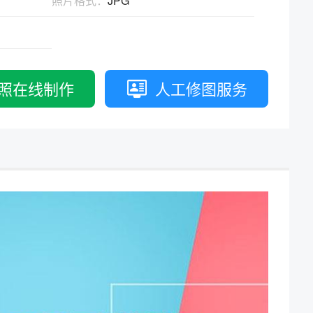
照片格式：
JPG
拟打印效果
高校证件
免费定制证件照小程序
制卡印刷
专属小程序 |
个人版
|
机构版
照在线制作
人工修图服务