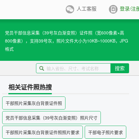
人工客服
登录/注
件照排版
系统
党员干部信息采集（39号灰白渐变照）证件照（宽600像素×高
800像素），支持39号灰，照片文件大小为10KB~1000KB，JPG
张证件照排版至5寸/6寸相纸，
打印
格式
业图像采集系统
用文档纸张尺寸
搜索
/A4/B5/营业执照/身份证/毕业证
学生学籍照片采集系统
用文档尺寸
相关证件照热搜
卡照片采集系统
干部照片采集灰白背景证件照
优待证照片采集系统
党员干部信息采集（39号灰白渐变照）照片尺寸
件照采集系统
干部照片采集灰白背景证件照照片要求
干部电子照片要求