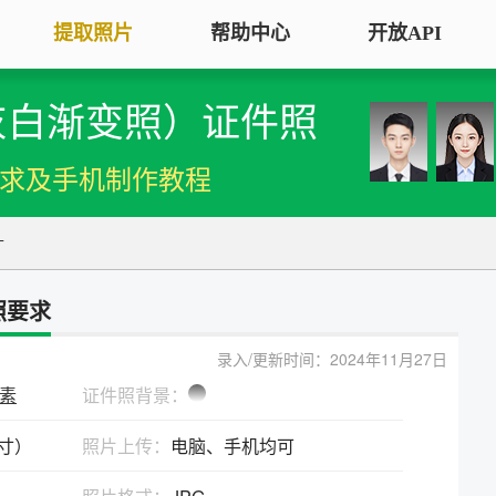
提取照片
帮助中心
开放API
灰白渐变照）证件照
手机拍照扫描仪
证
服务专区
证件照采集
手机秒变随身扫描仪，拍照矫正优
将单
要求及手机制作教程
化一键搞定
用于
大学生毕
大学生毕业照采集
图片改分辨率（DPI/PPI）
常
寸
图像采集办理 | 相似度提升
修改照片文件像素分辨率大小，不
A3
全国中小
改变图片大小
等常
照要求
照片审核代传服务
银行社保
图片像素尺寸换算
上传照片包过审 | 全程报名
录入/更新时间：2024年11月27日
换算图片尺寸常见单位，如毫米、
退役军人
像素
证件照背景：
像素、分辨率
广东省居民身份证照片回执
英寸）
照片上传：
电脑、手机均可
图片彩色转黑白灰
中小学证
照片处理+相片采集回执申办
将彩色图片转换为黑白、灰度，模