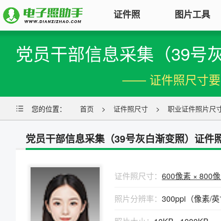
证件照
图片工具
党员干部信息采集（39号
图片压缩
证件照电子版制作
特色
对图片大小和尺寸进行压缩，以便
—— 证件照尺寸
符合KB要求
标准证件照
图片合并
您的位置：
一寸照片
首页
|
二寸照片
>
证件照尺寸
|
五寸照片
>
职业证件照片尺
多张图片合并成一张并压缩，支持
签证护照
|
身份证照
|
社保照片
多种模式
党员干部信息采集（39号灰白渐变照）证件
报名照片
图片加水印
公务员
|
自考报名
|
事业单位
|
会计
轻松为图片添加文字水印或图片
普通话
|
三支一扶
|
教师资格
|
医师
Logo
证件照尺寸：
600像素 × 800
批量处理证件照
照片分辨率：
300ppi（像素/
图片去水印
照片换背景色、修改尺寸、压缩KB
涂抹轻松去掉照片上的水印、杂
高效批量改图，会员低至0.25元