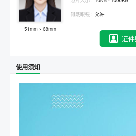
照片大小：
10KB - 1000KB
物、瑕疵和斑点
证件照回执
佩戴眼镜：
允许
社保卡
|
居住证
|
身份证
|
驾驶证
网约车证
|
货运资格
|
会计
|
保安员
51mm × 68mm
证件
使用须知