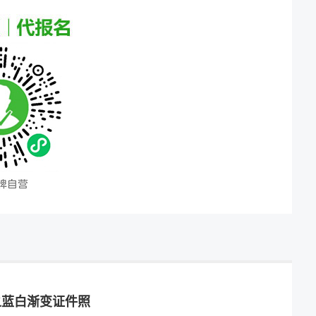
之蓝白渐变证件照