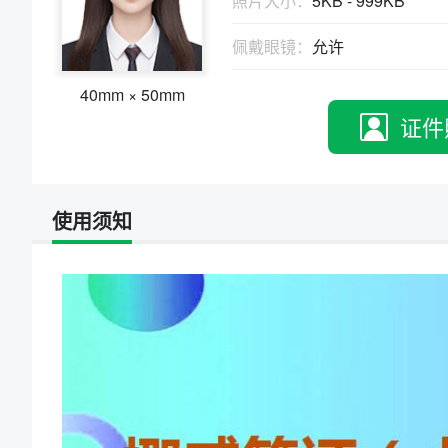
照片大小：
5KB - 999KB
物、瑕疵和斑点
证件照回执
佩戴眼镜：
允许
社保卡
|
居住证
|
身份证
|
驾驶证
网约车证
|
货运资格
|
会计
|
保安员
40mm × 50mm
证件
使用须知