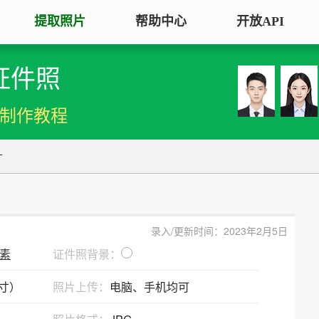
提取照片
帮助中心
开放API
证件照
手机拍照扫描仪
证
服务专区
证件照采集
手机秒变随身扫描仪，拍照矫正优
将单
机制作教程
化一键搞定
用于
大学生毕
大学生毕业照采集
图片改分辨率（DPI/PPI）
常
寸
图像采集办理 | 相似度提升
修改照片文件像素分辨率大小，不
A3
全国中小
改变图片大小
等常
照片审核代传服务
银行社保
图片像素尺寸换算
上传照片包过审 | 全程报名
录入/更新时间：2023年2月5日
换算图片尺寸常见单位，如毫米、
退役军人
像素
证件照背景：
像素、分辨率
广东省居民身份证照片回执
英寸）
照片上传：
电脑、手机均可
图片彩色转黑白灰
中小学证
照片处理+相片采集回执申办
将彩色图片转换为黑白、灰度，模