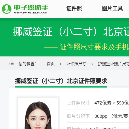
证件照
图片工具
挪威签证（小二寸）北京
图片压缩
证件照电子版制作
特色
对图片大小和尺寸进行压缩，以便
—— 证件照尺寸要求及手
符合KB要求
标准证件照
图片合并
您的位置：
一寸照片
首页
|
二寸照片
>
证件照尺寸
|
五寸照片
>
护照签证照片尺
多张图片合并成一张并压缩，支持
签证护照
|
身份证照
|
社保照片
多种模式
挪威签证（小二寸）北京证件照要求
报名照片
图片加水印
公务员
|
自考报名
|
事业单位
|
会计
轻松为图片添加文字水印或图片
普通话
|
三支一扶
|
教师资格
|
医师
Logo
证件照尺寸：
472像素 × 590
批量处理证件照
照片分辨率：
300ppi（像素/
图片去水印
照片换背景色、修改尺寸、压缩KB
涂抹轻松去掉照片上的水印、杂
高效批量改图，会员低至0.25元