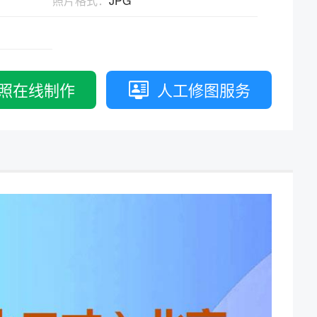
照片格式：
JPG
拟打印效果
高校证件
免费定制证件照小程序
制卡印刷
专属小程序 |
个人版
|
机构版
照在线制作
人工修图服务