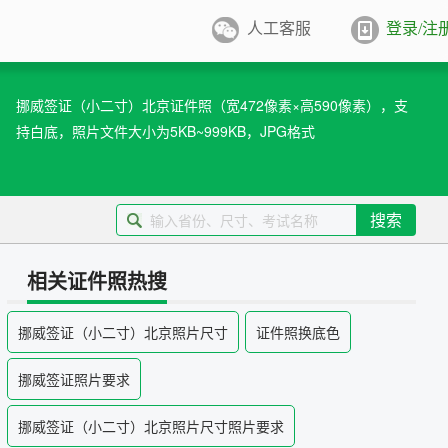
人工客服
登录/注
件照排版
系统
挪威签证（小二寸）北京证件照（宽472像素×高590像素），支
持白底，照片文件大小为5KB~999KB，JPG格式
张证件照排版至5寸/6寸相纸，
打印
业图像采集系统
用文档纸张尺寸
搜索
/A4/B5/营业执照/身份证/毕业证
学生学籍照片采集系统
用文档尺寸
相关证件照热搜
卡照片采集系统
挪威签证（小二寸）北京照片尺寸
证件照换底色
优待证照片采集系统
挪威签证照片要求
件照采集系统
挪威签证（小二寸）北京照片尺寸照片要求