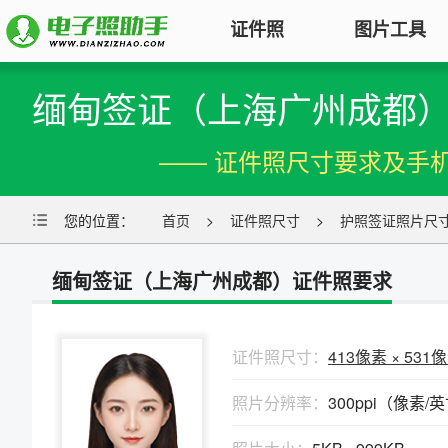
证件照
图片工具
缅甸签证（上海广州成都
图片压缩
证件照电子版制作
特色
对图片大小和尺寸进行压缩，以便
—— 证件照尺寸要求及手
符合KB要求
标准证件照
图片合并
您的位置：
一寸照片
首页
|
二寸照片
>
证件照尺寸
|
五寸照片
>
护照签证照片尺
多张图片合并成一张并压缩，支持
签证护照
|
身份证照
|
社保照片
多种模式
缅甸签证（上海广州成都）证件照要求
报名照片
图片加水印
公务员
|
自考报名
|
事业单位
|
会计
轻松为图片添加文字水印或图片
普通话
|
三支一扶
|
教师资格
|
医师
Logo
证件照尺寸：
413像素 × 531
批量处理证件照
照片分辨率：
300ppi（像素/
图片去水印
照片换背景色、修改尺寸、压缩KB
涂抹轻松去掉照片上的水印、杂
高效批量改图，会员低至0.25元