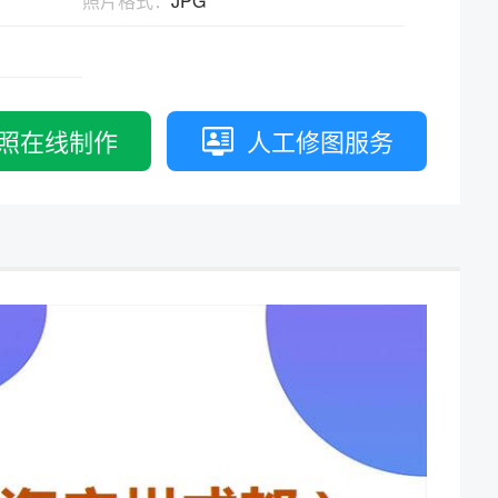
照片格式：
JPG
拟打印效果
高校证件
免费定制证件照小程序
制卡印刷
专属小程序 |
个人版
|
机构版
照在线制作
人工修图服务