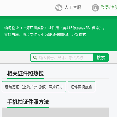
人工客服
登录/注
件照排版
系统
缅甸签证（上海广州成都）证件照（宽413像素×高531像素），
支持白底，照片文件大小为5KB~999KB，JPG格式
张证件照排版至5寸/6寸相纸，
打印
业图像采集系统
用文档纸张尺寸
搜索
/A4/B5/营业执照/身份证/毕业证
学生学籍照片采集系统
用文档尺寸
相关证件照热搜
卡照片采集系统
缅甸签证（上海广州成都）照片尺寸
证件照换底色
优待证照片采集系统
手机拍证件照方法
件照采集系统