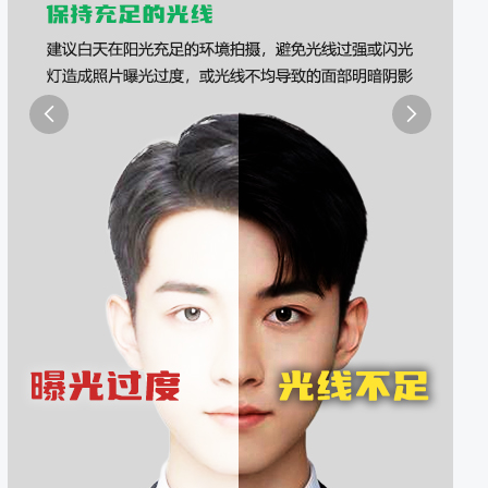
照采集系统
&照片采集一体化平台

