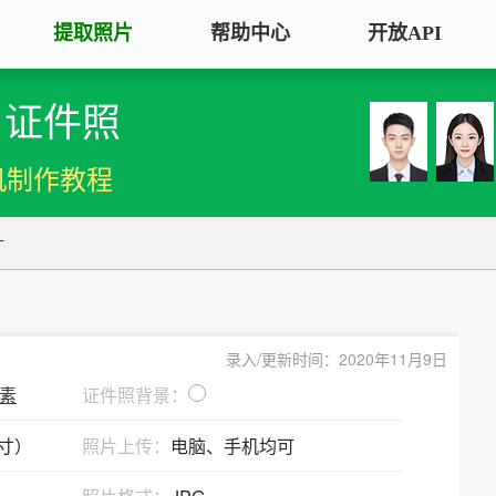
提取照片
帮助中心
开放API
）证件照
手机拍照扫描仪
证
服务专区
证件照采集
手机秒变随身扫描仪，拍照矫正优
将单
机制作教程
化一键搞定
用于
大学生毕
大学生毕业照采集
图片改分辨率（DPI/PPI）
常
寸
图像采集办理 | 相似度提升
修改照片文件像素分辨率大小，不
A3
全国中小
改变图片大小
等常
照片审核代传服务
银行社保
图片像素尺寸换算
上传照片包过审 | 全程报名
录入/更新时间：2020年11月9日
换算图片尺寸常见单位，如毫米、
退役军人
像素
证件照背景：
像素、分辨率
广东省居民身份证照片回执
英寸）
照片上传：
电脑、手机均可
图片彩色转黑白灰
中小学证
照片处理+相片采集回执申办
将彩色图片转换为黑白、灰度，模