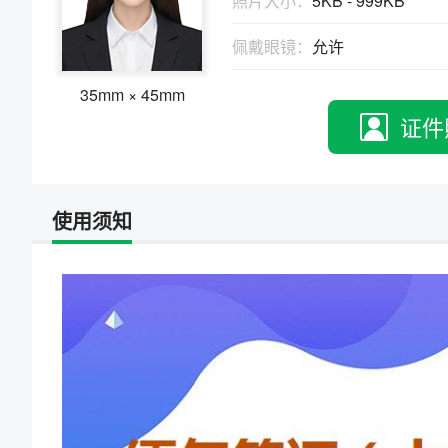
照片大小：
5KB - 999KB
物、瑕疵和斑点
证件照回执
佩戴眼镜：
允许
社保卡
|
居住证
|
身份证
|
驾驶证
网约车证
|
货运资格
|
会计
|
保安员
35mm × 45mm
证件
使用须知