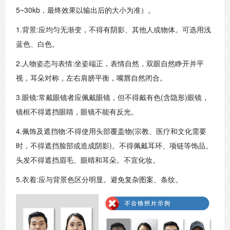
5~30kb，最终效果以输出后的大小为准）。
1.
背景:应均匀无渐变，不得有阴影、其他人或物体。可选用浅
蓝色、白色。
2.
人物姿态与表情:坐姿端正，表情自然，双眼自然睁开并平
视，耳朵对称，左右肩膀平衡，嘴唇自然闭合。
3.
眼镜:常戴眼镜者应佩戴眼镜，但不得戴有色(含隐形)眼镜，
镜框不得遮挡眼睛，眼镜不能有反光。
4.
佩饰及遮挡物:不得使用头部覆盖物(宗教、医疗和文化需要
时，不得遮挡脸部或造成阴影)。不得佩戴耳环、项链等饰品。
头发不得遮挡眉毛、眼晴和耳朵。不宜化妆。
5.
衣着:应与背景色区分明显。避免复杂图案、条纹。