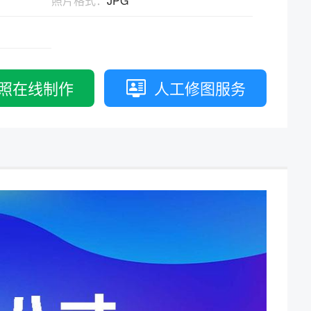
照片格式：
JPG
拟打印效果
高校证件
免费定制证件照小程序
制卡印刷
专属小程序 |
个人版
|
机构版
照在线制作
人工修图服务