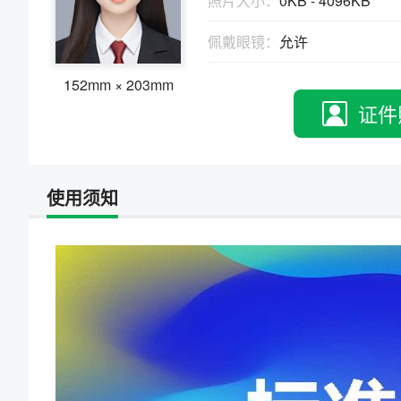
照片大小：
0KB - 4096KB
物、瑕疵和斑点
证件照回执
佩戴眼镜：
允许
社保卡
|
居住证
|
身份证
|
驾驶证
网约车证
|
货运资格
|
会计
|
保安员
152mm × 203mm
证件
使用须知