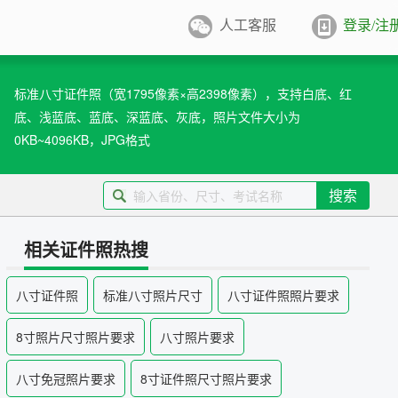
人工客服
登录/注
件照排版
系统
标准八寸证件照（宽1795像素×高2398像素），支持白底、红
底、浅蓝底、蓝底、深蓝底、灰底，照片文件大小为
张证件照排版至5寸/6寸相纸，
打印
0KB~4096KB，JPG格式
业图像采集系统
用文档纸张尺寸
搜索
/A4/B5/营业执照/身份证/毕业证
学生学籍照片采集系统
用文档尺寸
相关证件照热搜
卡照片采集系统
八寸证件照
标准八寸照片尺寸
八寸证件照照片要求
优待证照片采集系统
8寸照片尺寸照片要求
八寸照片要求
件照采集系统
八寸免冠照片要求
8寸证件照尺寸照片要求