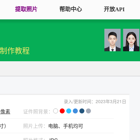
提取照片
帮助中心
开放API
手机拍照扫描仪
证
服务专区
证件照采集
手机秒变随身扫描仪，拍照矫正优
将单
机制作教程
化一键搞定
用于
大学生毕
大学生毕业照采集
图片改分辨率（DPI/PPI）
常
图像采集办理 | 相似度提升
修改照片文件像素分辨率大小，不
A3
全国中小
改变图片大小
等常
照片审核代传服务
银行社保
图片像素尺寸换算
上传照片包过审 | 全程报名
录入/更新时间：2023年3月21日
换算图片尺寸常见单位，如毫米、
退役军人
98像素
证件照背景：
像素、分辨率
广东省居民身份证照片回执
英寸）
照片上传：
电脑、手机均可
图片彩色转黑白灰
中小学证
照片处理+相片采集回执申办
将彩色图片转换为黑白、灰度，模