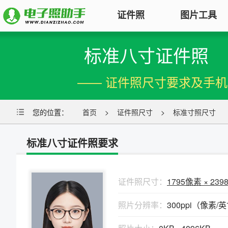
证件照
图片工具
标准八寸证件照
图片压缩
证件照电子版制作
特色
对图片大小和尺寸进行压缩，以便
—— 证件照尺寸要求及手
符合KB要求
标准证件照
图片合并
您的位置：
一寸照片
首页
|
二寸照片
>
证件照尺寸
|
五寸照片
>
标准寸照尺寸
多张图片合并成一张并压缩，支持
签证护照
|
身份证照
|
社保照片
多种模式
标准八寸证件照要求
报名照片
图片加水印
公务员
|
自考报名
|
事业单位
|
会计
轻松为图片添加文字水印或图片
普通话
|
三支一扶
|
教师资格
|
医师
Logo
证件照尺寸：
1795像素 × 23
批量处理证件照
照片分辨率：
300ppi（像素/
图片去水印
照片换背景色、修改尺寸、压缩KB
涂抹轻松去掉照片上的水印、杂
高效批量改图，会员低至0.25元