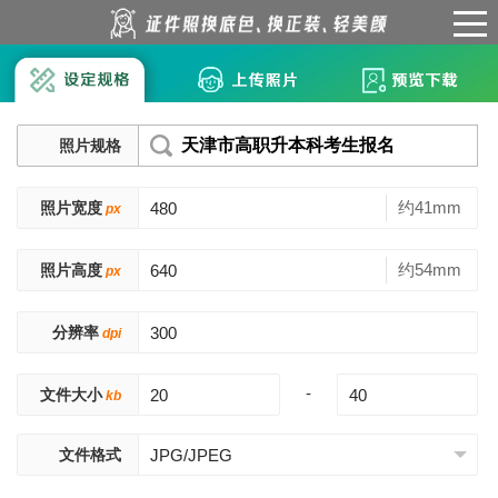
天津市高职升本科考生报名
照片规格
约41mm
照片宽度
px
约54mm
照片高度
px
分辨率
dpi
-
文件大小
kb
文件格式