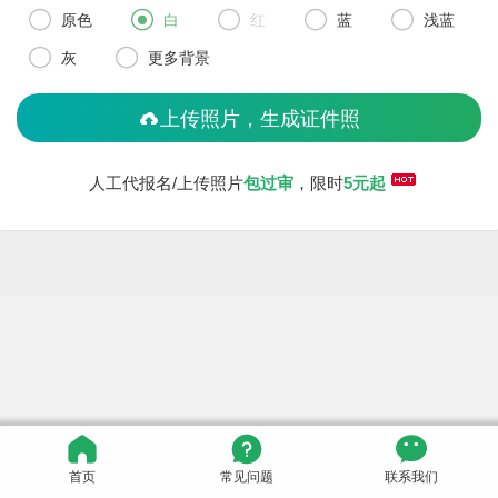





原色
白
红
蓝
浅蓝


灰
更多背景
上传照片，生成证件照
人工代报名/上传照片
包过审
，限时
5元起

标准证件照

报名证件照
首页
常见问题
联系我们