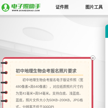
证件照
图片工具
图片压缩
证件照电子版制作
特色
对图片大小和尺寸进行压缩，以便
符合KB要求
标准证件照
图片合并
一寸照片
|
二寸照片
|
五寸照片
多张图片合并成一张并压缩，支持
签证护照
|
身份证照
|
社保照片
×
多种模式
报名照片
初中地理生物会考报名照片要求
图片加水印
公务员
|
自考报名
|
事业单位
|
会计
初中地理生物会考报名电子版证件照（宽
轻松为图片添加文字水印或图片
普通话
|
三支一扶
|
教师资格
|
医师
Logo
480像素×高640像素），对应纸质照片尺寸约
批量处理证件照
为宽41毫米×高54毫米。支持白底、浅蓝底、
图片去水印
蓝底，照片文件大小为50KB~200KB，JPG格
照片换背景色、修改尺寸、压缩KB
涂抹轻松去掉照片上的水印、杂
高效批量改图，会员低至0.25元
式，分辨率不低于300DPI