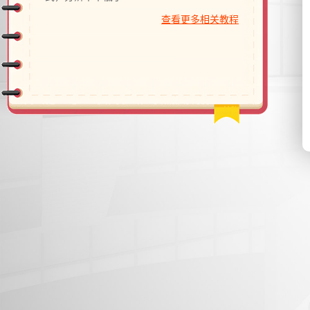
物、瑕疵和斑点
查看更多相关教程
证件照回执
社保卡
|
居住证
|
身份证
|
驾驶证
网约车证
|
货运资格
|
会计
|
保安员
标准证件照

报名证件照
