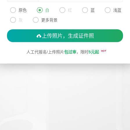
拟打印效果
高校证件





原色
白
红
蓝
浅蓝
免费定制证件照小程序


制卡印刷
灰
更多背景
专属小程序 |
个人版
|
机构版
上传照片，生成证件照
人工代报名/上传照片
包过审
，限时
5元起