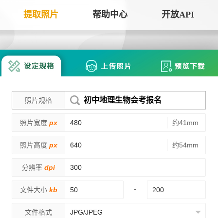
提取照片
帮助中心
开放API
手机拍照扫描仪
证
服务专区
证件照采集
手机秒变随身扫描仪，拍照矫正优
将单
化一键搞定
用于
大学生毕
大学生毕业照采集
图片改分辨率（DPI/PPI）
常
初中地理生物会考报名
照片规格
图像采集办理 | 相似度提升
修改照片文件像素分辨率大小，不
A3
全国中小
照片宽度
px
约41mm
改变图片大小
等常
照片审核代传服务
银行社保
照片高度
px
约54mm
图片像素尺寸换算
上传照片包过审 | 全程报名
换算图片尺寸常见单位，如毫米、
分辨率
dpi
退役军人
像素、分辨率
广东省居民身份证照片回执
-
文件大小
kb
图片彩色转黑白灰
中小学证
照片处理+相片采集回执申办
将彩色图片转换为黑白、灰度，模
文件格式