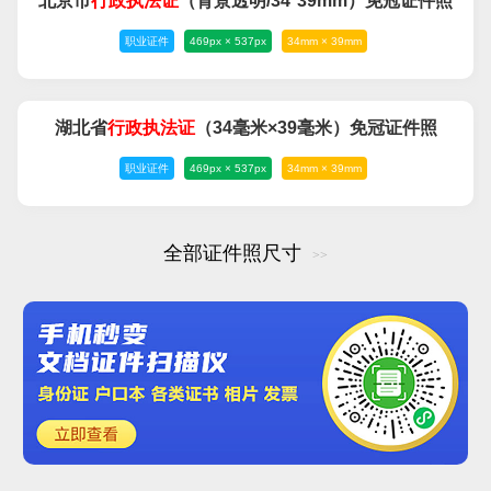
北京市
行政
执法
证
（背景透明/34*39mm）免冠证件照
职业证件
469px × 537px
34mm × 39mm
湖北省
行政
执法
证
（34毫米×39毫米）免冠证件照
职业证件
469px × 537px
34mm × 39mm
全部证件照尺寸
>>