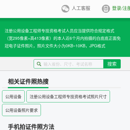
人工客服
登录/注
件照排版
系统
注册公用设备工程师专技资格考试人员应当提供符合规定格式
（宽295像素×高413像素）的本人近6个月内拍摄的白底底正面免
张证件照排版至5寸/6寸相纸，
打印
冠电子证件照片，照片文件大小为0KB~10KB，JPG格式
业图像采集系统
用文档纸张尺寸
搜索
/A4/B5/营业执照/身份证/毕业证
学生学籍照片采集系统
用文档尺寸
相关证件照热搜
卡照片采集系统
公用设备
注册公用设备工程师专技资格考试照片尺寸
优待证照片采集系统
公用设备照片要求
件照采集系统
手机拍证件照方法