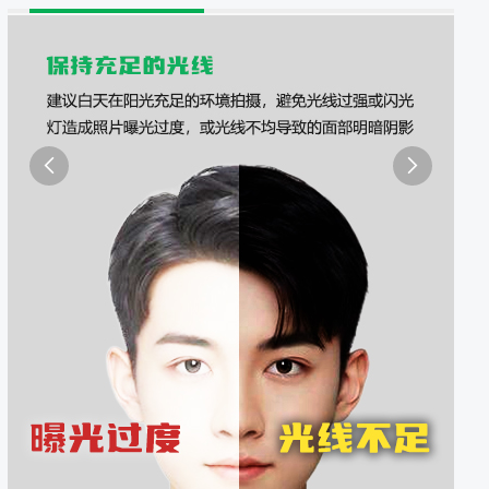
照采集系统
&照片采集一体化平台

