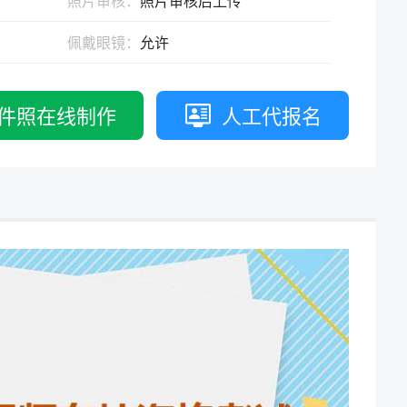
照片审核：
照片审核后上传
拟打印效果
高校证件
免费定制证件照小程序
佩戴眼镜：
允许
制卡印刷
专属小程序 |
个人版
|
机构版
件照在线制作
人工代报名