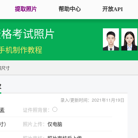
提取照片
帮助中心
开放API
资格考试照片
手机拍照扫描仪
证
服务专区
证件照采集
手机秒变随身扫描仪，拍照矫正优
将单
手机制作教程
化一键搞定
用于
大学生毕
大学生毕业照采集
图片改分辨率（DPI/PPI）
常
照尺寸
图像采集办理 | 相似度提升
修改照片文件像素分辨率大小，不
A3
全国中小
改变图片大小
等常
求
照片审核代传服务
银行社保
图片像素尺寸换算
上传照片包过审 | 全程报名
录入/更新时间：2021年11月19日
换算图片尺寸常见单位，如毫米、
退役军人
像素
证件照背景：
像素、分辨率
广东省居民身份证照片回执
英寸）
照片上传：
仅电脑
图片彩色转黑白灰
中小学证
照片处理+相片采集回执申办
将彩色图片转换为黑白、灰度，模