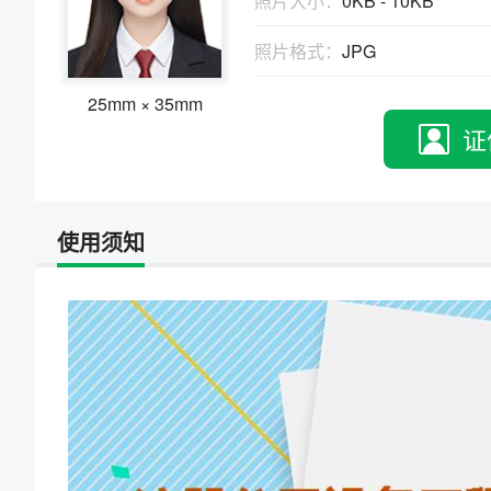
照片大小：
0KB - 10KB
物、瑕疵和斑点
证件照回执
照片格式：
JPG
社保卡
|
居住证
|
身份证
|
驾驶证
网约车证
|
货运资格
|
会计
|
保安员
25mm × 35mm
证
使用须知