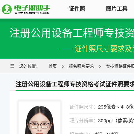
证件照
图片工具
注册公用设备工程师专技
图片压缩
证件照电子版制作
特色
对图片大小和尺寸进行压缩，以便
—— 证件照尺寸要求及
符合KB要求
标准证件照
图片合并
您的位置：
一寸照片
首页
|
二寸照片
>
报名照片要求
|
五寸照片
>
专技资格证件
多张图片合并成一张并压缩，支持
签证护照
|
身份证照
|
社保照片
多种模式
注册公用设备工程师专技资格考试证件照要
报名照片
图片加水印
公务员
|
自考报名
|
事业单位
|
会计
轻松为图片添加文字水印或图片
普通话
|
三支一扶
|
教师资格
|
医师
Logo
证件照尺寸：
295像素 × 413
批量处理证件照
照片分辨率：
300ppi（像素/
图片去水印
照片换背景色、修改尺寸、压缩KB
涂抹轻松去掉照片上的水印、杂
高效批量改图，会员低至0.25元