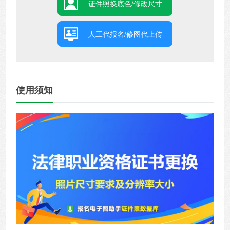
证件照换底色/修改尺寸
人工代报名/修图代上传
使用须知