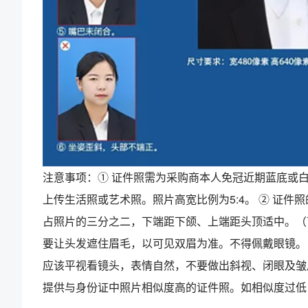
注意事项：① 证件照需为采购商本人免冠近期蓝底或
上传生活照或艺术照。照片高宽比例为5:4。 ② 证
占照片的三分之二，下端距下颌、上端距头顶适中。（
要让头发遮住眉毛，以可见双眉为准。不得佩戴眼镜。
应该平视看镜头，表情自然，不要做出斜视、闭眼及皱
提供与身份证中照片相似度高的证件照。如相似度过低