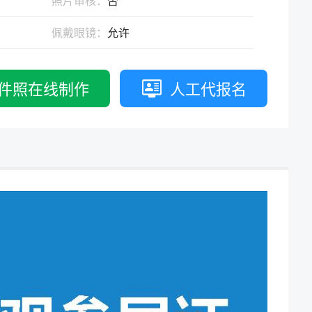
照片审核：
否
拟打印效果
高校证件
免费定制证件照小程序
佩戴眼镜：
允许
制卡印刷
专属小程序 |
个人版
|
机构版
件照在线制作
人工代报名