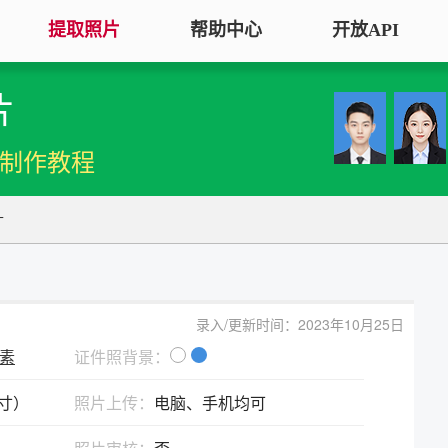
提取照片
帮助中心
开放API
片
手机拍照扫描仪
证
服务专区
证件照采集
手机秒变随身扫描仪，拍照矫正优
将单
机制作教程
化一键搞定
用于
大学生毕
大学生毕业照采集
图片改分辨率（DPI/PPI）
常
寸
图像采集办理 | 相似度提升
修改照片文件像素分辨率大小，不
A3
全国中小
改变图片大小
等常
照片审核代传服务
银行社保
图片像素尺寸换算
上传照片包过审 | 全程报名
录入/更新时间：2023年10月25日
换算图片尺寸常见单位，如毫米、
退役军人
像素
证件照背景：
像素、分辨率
广东省居民身份证照片回执
英寸）
照片上传：
电脑、手机均可
图片彩色转黑白灰
中小学证
照片处理+相片采集回执申办
将彩色图片转换为黑白、灰度，模