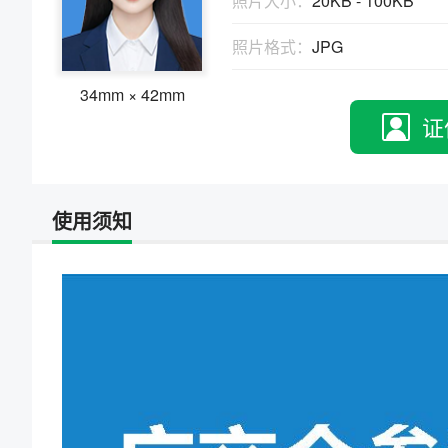
照片大小：
20KB - 100KB
物、瑕疵和斑点
证件照回执
照片格式：
JPG
社保卡
|
居住证
|
身份证
|
驾驶证
网约车证
|
货运资格
|
会计
|
保安员
34mm × 42mm
证
使用须知