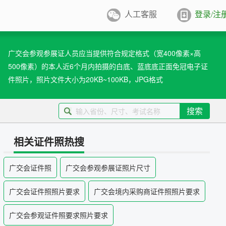
人工客服
登录/注
件照排版
系统
广交会参观参展证人员应当提供符合规定格式（宽400像素×高
500像素）的本人近6个月内拍摄的白底、蓝底底正面免冠电子证
张证件照排版至5寸/6寸相纸，
打印
件照片，照片文件大小为20KB~100KB，JPG格式
业图像采集系统
用文档纸张尺寸
搜索
/A4/B5/营业执照/身份证/毕业证
学生学籍照片采集系统
用文档尺寸
相关证件照热搜
卡照片采集系统
广交会证件照
广交会参观参展证照片尺寸
优待证照片采集系统
广交会证件照照片要求
广交会境内采购商证件照照片要求
件照采集系统
广交会参观证件照要求照片要求