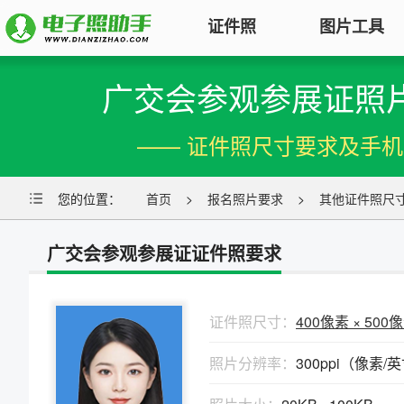
证件照
图片工具
广交会参观参展证照
图片压缩
证件照电子版制作
特色
对图片大小和尺寸进行压缩，以便
—— 证件照尺寸要求及手
符合KB要求
标准证件照
图片合并
您的位置：
一寸照片
首页
|
二寸照片
>
报名照片要求
|
五寸照片
>
其他证件照尺
多张图片合并成一张并压缩，支持
签证护照
|
身份证照
|
社保照片
多种模式
广交会参观参展证证件照要求
报名照片
图片加水印
公务员
|
自考报名
|
事业单位
|
会计
轻松为图片添加文字水印或图片
普通话
|
三支一扶
|
教师资格
|
医师
Logo
证件照尺寸：
400像素 × 500
批量处理证件照
照片分辨率：
300ppi（像素/
图片去水印
照片换背景色、修改尺寸、压缩KB
涂抹轻松去掉照片上的水印、杂
高效批量改图，会员低至0.25元